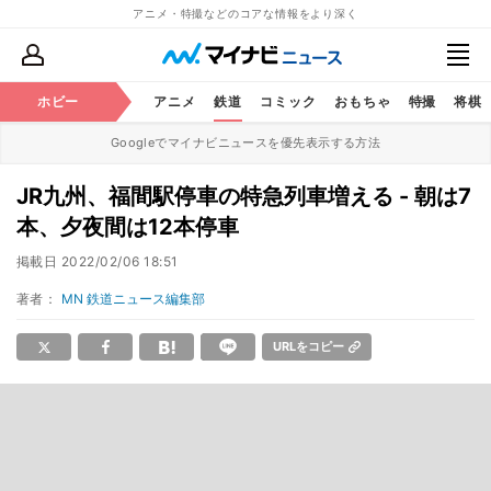
アニメ・特撮などのコアな情報をより深く
ホビー
アニメ
鉄道
コミック
おもちゃ
特撮
将棋
Googleでマイナビニュースを優先表示する方法
JR九州、福間駅停車の特急列車増える - 朝は7
本、夕夜間は12本停車
掲載日
2022/02/06 18:51
著者：
MN 鉄道ニュース編集部
URLをコピー