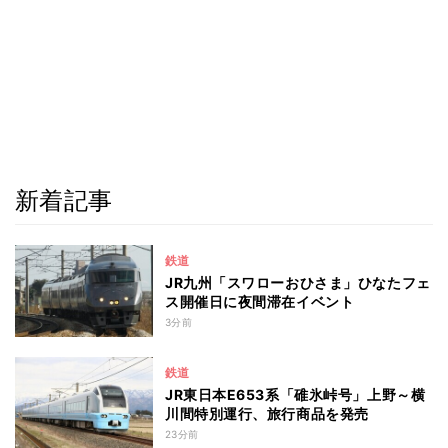
新着記事
鉄道
JR九州「スワローおひさま」ひなたフェ
ス開催日に夜間滞在イベント
3分前
鉄道
JR東日本E653系「碓氷峠号」上野～横
川間特別運行、旅行商品を発売
23分前