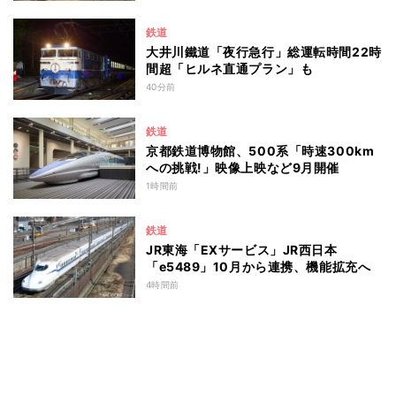
鉄道
大井川鐵道「夜行急行」総運転時間22時
間超「ヒルネ直通プラン」も
40分前
鉄道
京都鉄道博物館、500系「時速300km
への挑戦!」映像上映など9月開催
1時間前
鉄道
JR東海「EXサービス」JR西日本
「e5489」10月から連携、機能拡充へ
4時間前