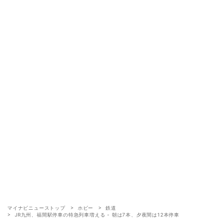
マイナビニューストップ
ホビー
鉄道
JR九州、福間駅停車の特急列車増える - 朝は7本、夕夜間は12本停車