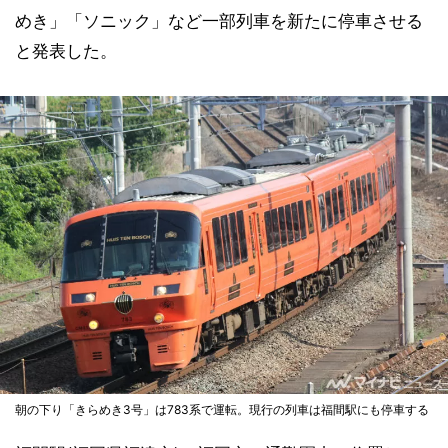
めき」「ソニック」など一部列車を新たに停車させる
と発表した。
朝の下り「きらめき3号」は783系で運転。現行の列車は福間駅にも停車する