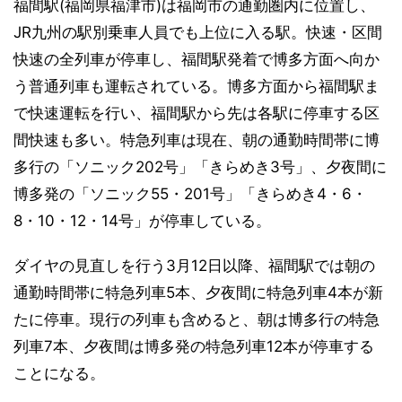
福間駅(福岡県福津市)は福岡市の通勤圏内に位置し、
JR九州の駅別乗車人員でも上位に入る駅。快速・区間
快速の全列車が停車し、福間駅発着で博多方面へ向か
う普通列車も運転されている。博多方面から福間駅ま
で快速運転を行い、福間駅から先は各駅に停車する区
間快速も多い。特急列車は現在、朝の通勤時間帯に博
多行の「ソニック202号」「きらめき3号」、夕夜間に
博多発の「ソニック55・201号」「きらめき4・6・
8・10・12・14号」が停車している。
ダイヤの見直しを行う3月12日以降、福間駅では朝の
通勤時間帯に特急列車5本、夕夜間に特急列車4本が新
たに停車。現行の列車も含めると、朝は博多行の特急
列車7本、夕夜間は博多発の特急列車12本が停車する
ことになる。