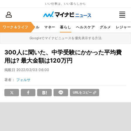
いい仕事は、いい暮らしから
ャリア
ワーク＆ライフ
ビジネススキル
マネー
暮らし
ヘルスケア
グルメ
レジャー
Googleでマイナビニュースを優先表示する方法
300人に聞いた、中学受験にかかった平均費
用は? 最大金額は120万円
掲載日
2022/02/03 06:00
著者：
フォルサ
URLをコピー