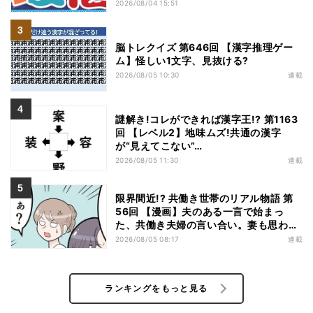
特価
2026/08/04 15:51
脳トレクイズ 第646回 【漢字推理ゲー
ム】怪しい1文字、見抜ける?
2026/08/05 10:30
連載
謎解き!コレができれば漢字王!? 第1163
回 【レベル2】地味ムズ!共通の漢字
が“見えてこない”…
2026/08/05 11:30
連載
限界間近!? 共働き世帯のリアル物語 第
56回 【漫画】夫のある一言で始まっ
た、共働き夫婦の言い合い。妻も思わ
ず…
2026/08/05 08:17
連載
ランキングをもっと見る