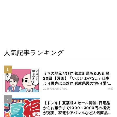
人気記事ランキング
うちの地元だけ!? 都道府県あるある 第
20回 【漫画】「いよいよやな…」仕事
より優先は当然!? 兵庫県民の“祭り愛”が
熱すぎた
2026/08/05 07:00
連載
【ドンキ】夏福袋＆セール開催! 日用品
からお菓子まで1000～3000円の福袋
が充実、家電やアパレルなど人気商品も