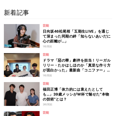
新着記事
芸能
日向坂46松尾桜「五期生LIVE」を通じ
て深まった同期の絆「知らないあいだに
心の距離が…」
1時間前
芸能
ドラマ「惡の華」劇伴を担当！リーガル
リリー・たかはしほのか「真逆な作り方
が面白かった」最新曲「コニファー」制
作秘話も
1時間前
芸能
福田正博「体力的には衰えたとして
も…」39歳メッシがW杯で魅せた"本物
の技術"とは？
3時間前
芸能