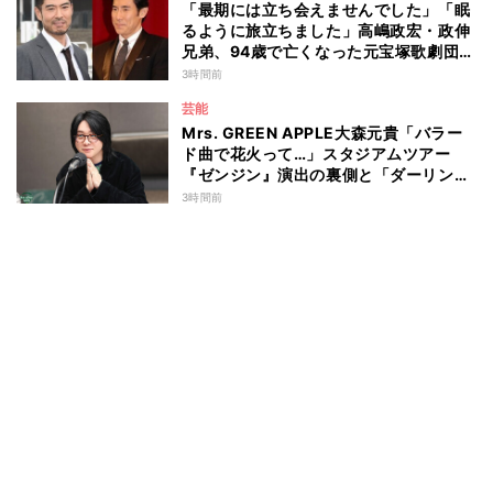
「最期には立ち会えませんでした」「眠
るように旅立ちました」高嶋政宏・政伸
兄弟、94歳で亡くなった元宝塚歌劇団ト
ップスターの母・寿美花代を追悼 ここ
3時間前
数年は誤嚥性肺炎で入退院を繰り返して
芸能
いた
Mrs. GREEN APPLE大森元貴「バラー
ド曲で花火って…」スタジアムツアー
『ゼンジン』演出の裏側と「ダーリン」
への思いを語る
3時間前