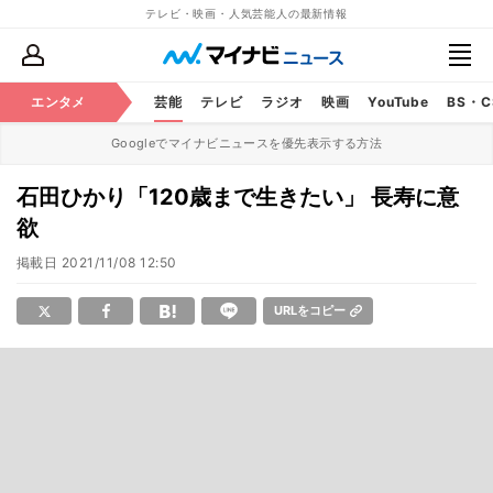
テレビ・映画・人気芸能人の最新情報
エンタメ
芸能
テレビ
ラジオ
映画
YouTube
BS・
Googleでマイナビニュースを優先表示する方法
石田ひかり「120歳まで生きたい」 長寿に意
欲
掲載日
2021/11/08 12:50
URLをコピー