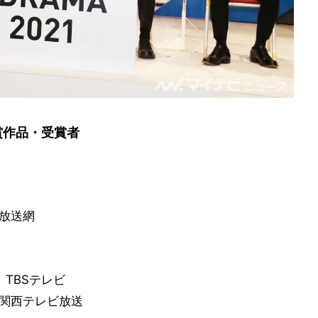
賞作品・受賞者
ビ放送網
』TBSテレビ
』関西テレビ放送