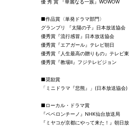
優 秀 賞 『華麗なる一族』WOWOW
■作品賞〈単発ドラマ部門〉
グランプリ 『太陽の子』日本放送協会
優秀賞『流行感冒』日本放送協会
優秀賞『エアガール』テレビ朝日
優秀賞『人生最高の贈りもの』テレビ東
優秀賞『教場II』フジテレビジョン
■奨励賞
「ミニドラマ『悲熊』」(日本放送協会)
■ローカル・ドラマ賞
『ペペロンチーノ』NHK仙台放送局
『ミヤコが京都にやって来た！』朝日放