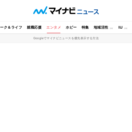
ワーク＆ライフ
就職応援
エンタメ
ホビー
特集
地域活性
IIJ
Googleでマイナビニュースを優先表示する方法