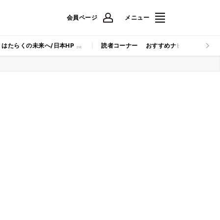
会員ページ
メニュー
はたらくの未来へ/日本HP
読者コーナー
おすすめナビ
マイナビB