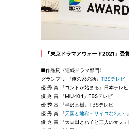
「東京ドラマアウォード2021」受
■作品賞〈連続ドラマ部門〉
グランプリ 『俺の家の話』
TBSテレビ
優 秀 賞 『コントが始まる』日本テレ
優 秀 賞 『MIU404』TBSテレビ
優 秀 賞 『半沢直樹』TBSテレビ
優 秀 賞 『
天国と地獄～サイコな2人～
優 秀 賞 『大豆田とわ子と三人の元夫