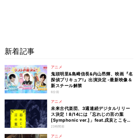
新着記事
アニメ
鬼頭明里&島﨑信長&内山昂輝、映画『名
探偵プリキュア!』出演決定 -最新映像＆
新スチール解禁
6分前
アニメ
未来古代楽団、3週連続デジタルリリー
ス決定！8/14には「忘れじの言の葉
[Symphonic ver.]」feat.戌亥とこを配
信
23時間前
アニメ