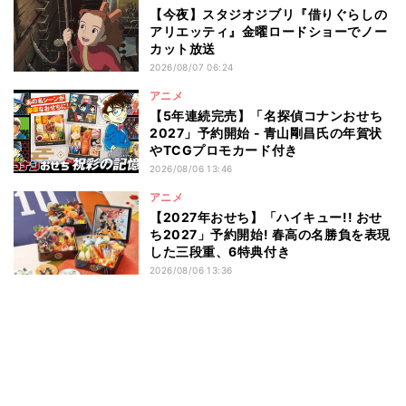
【今夜】スタジオジブリ『借りぐらしの
アリエッティ』金曜ロードショーでノー
カット放送
2026/08/07 06:24
アニメ
【5年連続完売】「名探偵コナンおせち
2027」予約開始 - 青山剛昌氏の年賀状
やTCGプロモカード付き
2026/08/06 13:46
アニメ
【2027年おせち】「ハイキュー!! おせ
ち2027」予約開始! 春高の名勝負を表現
した三段重、6特典付き
2026/08/06 13:36