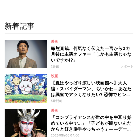
新着記事
映画
毎熊克哉、何気なく伝えた一言から2カ
月後に主演オファー「しかも主演じゃな
いですか!?」
2分前
レポート
映画
【夏はやっぱり涼しい映画館へ】大人
編：スパイダーマン、ちいかわ… あなた
は興奮でアツくなりたい? 恐怖でヒンヤ
リしたい? - 編集部が注目する最新映画5
5時間前
選
映画
「コンプライアンスが世の中を牛耳り始
めている中で...」「子どもが観ないんだ
からと好き勝手やっちゃう」――デーモ
ン閣下が語る映画『レディ・オア・ノッ
2026/08/06 04:00