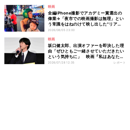
ト2』の"狂気"とは?
映画
全編iPhone撮影でアカデミー賞選出の
偉業→「夜市での映画撮影は無理」とい
う常識をはねのけて映し出した"リア
ル"とは――ツォウ監督が語る映画『左
2026/08/05 23:00
利き少女』の舞台裏
映画
坂口健太郎、出演オファーを即決した理
由「ぜひともご一緒させていただきたい
という気持ちに」 映画『私はあなたを
知らない、』完成披露舞台挨拶
2026/07/28 12:35
レポート