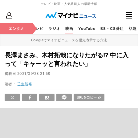
テレビ・映画・人気芸能人の最新情報
エンタメ
芸能
テレビ
ラジオ
映画
YouTube
BS・CS番組
話題
Googleでマイナビニュースを優先表示する方法
長澤まさみ、木村拓哉になりたがる!? 中に入
って「キャーッと言われたい」
掲載日
2021/09/23 21:58
著者：
壬生智裕
URLをコピー