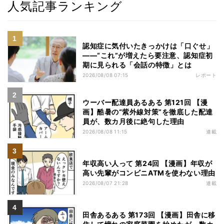
人気記事ランキング
認知症に気付いたきっかけは「口ぐせ」
――“これ”が増えたら要注意、認知症初
期に見られる「会話の特徴」とは
2026/08/08 07:15
レポート
ウーバー配達員あるある 第121回 【漫
画】酷暑の“紫外線対策”を徹底した配達
員が、数カ月後に絶句した理由
2026/08/08 11:15
連載
年収高い人って 第24回 【漫画】年収が
高い先輩がコンビニATMを使わない理由
2026/08/07 21:28
連載
田舎あるある 第173回 【漫画】田舎に移