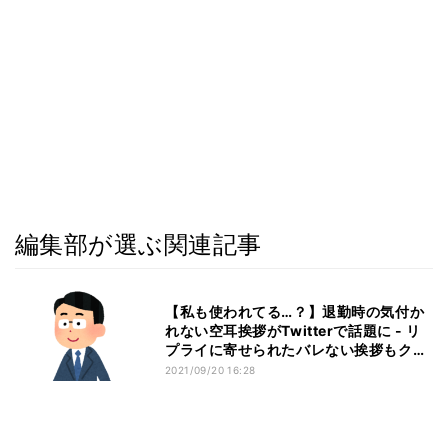
編集部が選ぶ関連記事
【私も使われてる…？】退勤時の気付か
れない空耳挨拶がTwitterで話題に - リ
プライに寄せられたバレない挨拶もクオ
リティが高すぎた
2021/09/20 16:28