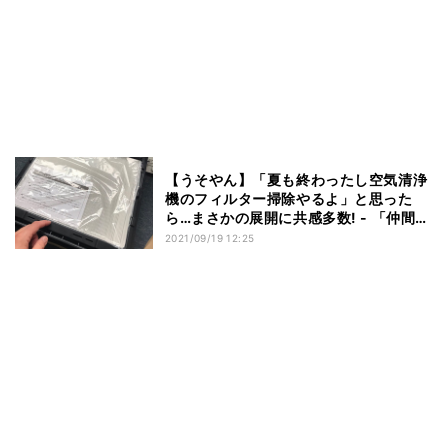
【うそやん】「夏も終わったし空気清浄
機のフィルター掃除やるよ」と思った
ら…まさかの展開に共感多数! - 「仲間が
いました」「空気通常機」
2021/09/19 12:25