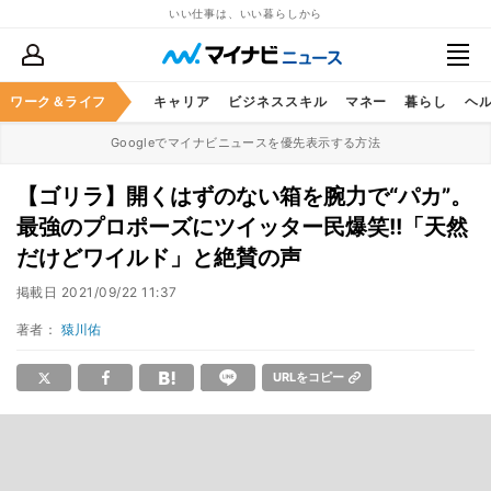
いい仕事は、いい暮らしから
ワーク＆ライフ
キャリア
ビジネススキル
マネー
暮らし
ヘ
Googleでマイナビニュースを優先表示する方法
【ゴリラ】開くはずのない箱を腕力で“パカ”。
最強のプロポーズにツイッター民爆笑!!「天然
だけどワイルド」と絶賛の声
掲載日
2021/09/22 11:37
著者：
猿川佑
URLをコピー