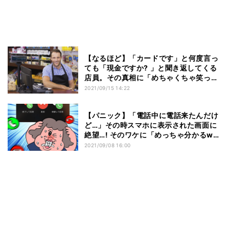
【なるほど】「カードです」と何度言っ
ても「現金ですか? 」と聞き返してくる
店員。その真相に「めちゃくちゃ笑っ
た」「普通レジで聞かれない(笑)」の声
2021/09/15 14:22
【パニック】「電話中に電話来たんだけ
ど…」その時スマホに表示された画面に
絶望…! そのワケに「めっちゃ分かるw」
とツイッターで共感の嵐
2021/09/08 16:00