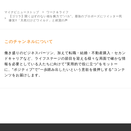
マイナビニューストップ
ワーク＆ライフ
【ゴリラ】開くはずのない箱を腕力で“パカ”。最強のプロポーズにツイッター民
爆笑!!「天然だけどワイルド」と絶賛の声
このチャンネルについて
働き盛りのビジネスパーソン、加えて転職・結婚・不動産購入・セカン
ドキャリアなど、ライフステージの節目を迎える様々な局面で確かな情
報を必要としている人たちに向けて"実用的で役に立つ"をモットー
に、"ポジティブ"で"一歩踏み出したいという意欲を後押しする"コンテ
ンツをお届けします。