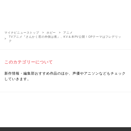
マイナビニューストップ
ホビー
アニメ
TVアニメ『さんかく窓の外側は夜』、KV＆本PV公開！OPテーマはフレデリッ
ク
このカテゴリーについて
新作情報・編集部おすすめ作品のほか、声優やアニソンなどもチェック
していきます。