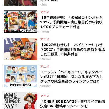
4分前
アニメ
【5年連続完売】「名探偵コナンおせち
2027」予約開始 - 青山剛昌氏の年賀状
やTCGプロモカード付き
17時間前
アニメ
【2027年おせち】「ハイキュー!! おせ
ち2027」予約開始! 春高の名勝負を表現
した三段重、6特典付き
17時間前
アニメ
ローソン×「ハイキュー!!」キャンペー
ンが8月11日開始 - 気になる描き下ろし
グッズや限定商品のラインアップは?
18時間前
アニメ
「ONE PIECE DAY’26」無料ライブ配信
決定!SNS投稿キャンペーンも