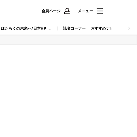
会員ページ
メニュー
はたらくの未来へ/日本HP
読者コーナー
おすすめナビ
マイナビB