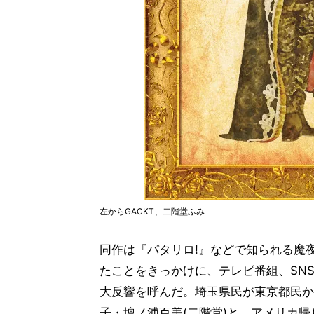
左からGACKT、二階堂ふみ
同作は『パタリロ!』などで知られる魔夜
たことをきっかけに、テレビ番組、SN
大反響を呼んだ。埼玉県民が東京都民か
子・壇ノ浦百美(二階堂)と、アメリカ帰