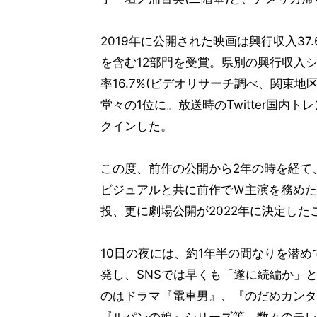
2019年に公開された映画は興行収入3
を含む12部門を受賞。県別の興行収入
率16.7%(ビデオリサーチ調べ、関東地
堂々の1位に。放送時のTwitter国内
クインした。
この度、前作の公開から2年の時を経て
ビジュアルと共に前作でＷ主演を務めた
投、更に劇場公開が2022年に決定した
10日の夜には、約1年半の間なりを潜
発し、SNSでは早くも「遂に続編か」
のはドラマ『電車男』、『のだめカンタ