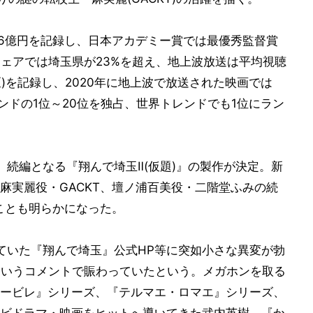
7.6億円を記録し、日本アカデミー賞では最優秀監督賞
シェアでは埼玉県が23%を超え、地上波放送は平均視聴
区)を記録し、2020年に地上波で放送された映画では
トレンドの1位～20位を独占、世界トレンドでも1位にラン
、続編となる『翔んで埼玉Ⅱ(仮題)』の製作が決定。新
麻実麗役・GACKT、壇ノ浦百美役・二階堂ふみの続
ことも明らかになった。
めていた『翔んで埼玉』公式HP等に突如小さな異変が勃
というコメントで賑わっていたという。メガホンを取る
ービレ』シリーズ、『テルマエ・ロマエ』シリーズ、