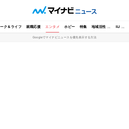
ワーク＆ライフ
就職応援
エンタメ
ホビー
特集
地域活性
IIJ
Googleでマイナビニュースを優先表示する方法