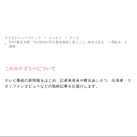
マイナビニューストップ
エンタメ
テレビ
EXIT兼近大樹、YouTuber31人宴会報道に思うこと…松本人志も「一理ある」と
納得
このカテゴリーについて
テレビ番組の新情報をはじめ、記者発表会や舞台あいさつ、出演者・ス
タッフインタビューなどの取材記事をお届けします。