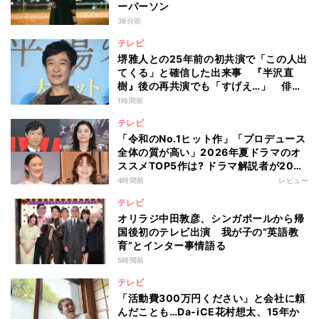
ーパーソン
38分前
テレビ
堺雅人との25年前の初共演で「この人出
てくる」と確信した出来事 『半沢直
樹』後の再共演でも「すげえ…」 俳優
としての“初体験”を阿部寛が告白
1時間前
テレビ
「令和のNo.1ヒット作」「プロデュース
全体の質が高い」2026年夏ドラマのオ
ススメTOP5作は? ドラマ解説者が20作
の傾向を“視聴率無視”で徹底分析
4時間前
レビュー
テレビ
オリラジ中田敦彦、シンガポールから帰
国後初のテレビ出演 我が子の“英語教
育”とインター事情語る
5時間前
テレビ
「活動費300万円ください」と会社に頼
んだことも…Da-iCE花村想太、15年か