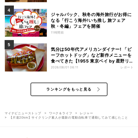
ジャルパック、秋冬の海外旅行がお得に
なる「行こう海外!いち推し 旅フェア
秋・冬編」フェアを開催
11時間前
気分は50年代アメリカンダイナー! 「ビ
ーフホットドッグ」など新作メニューを
食べてきた【1955 東京ベイ by 星野リ
ゾート宿泊レポ】
2026/08/01 06:11
レポート
ランキングをもっと見る
マイナビニューストップ
ワーク＆ライフ
レジャー
【片道20km】サイクリング素人が最新の電動自転車で通勤してみて感じたこと