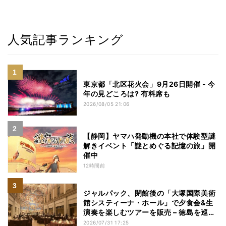
人気記事ランキング
東京都「北区花火会」9月26日開催 - 今
年の見どころは? 有料席も
2026/08/05 21:06
【静岡】ヤマハ発動機の本社で体験型謎
解きイベント「謎とめぐる記憶の旅」開
催中
12時間前
ジャルパック、閉館後の「大塚国際美術
館システィーナ・ホール」で夕食会&生
演奏を楽しむツアーを販売 – 徳島を巡る
5つのコース
2026/07/31 17:25