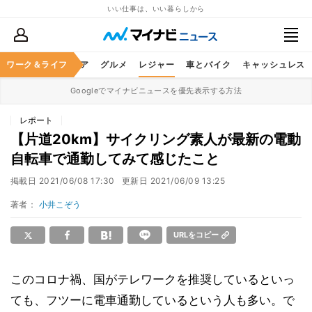
いい仕事は、いい暮らしから
暮らし
ワーク＆ライフ
ヘルスケア
グルメ
レジャー
車とバイク
キャッシュレス
Googleでマイナビニュースを優先表示する方法
レポート
【片道20km】サイクリング素人が最新の電動
自転車で通勤してみて感じたこと
掲載日
2021/06/08 17:30
更新日
2021/06/09 13:25
著者：
小井こぞう
URLをコピー
このコロナ禍、国がテレワークを推奨しているといっ
ても、フツーに電車通勤しているという人も多い。で