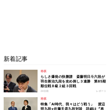
新着記事
将棋
らしさ爆発の快勝譜 斎藤明日斗六段が
羽生善治九段を攻め倒し３連勝 第85期
順位戦Ｂ級２組３回戦
24分前
レポート
将棋
特集「AI時代、我々はどう戦う」 渡辺
明九段×佐藤天彦九段対談 詳細は『将