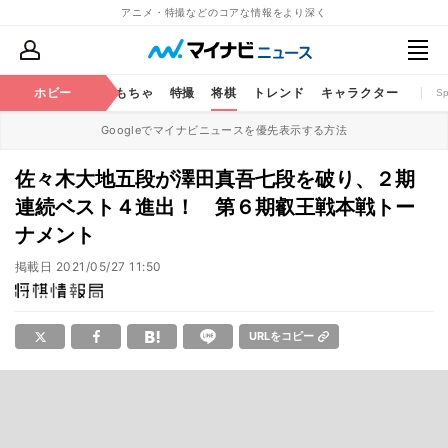
アニメ・特撮などのコアな情報をより深く
鉄道
コミック
ホビー
おもちゃ
特撮
将棋
トレンド
キャラクター
S
Googleでマイナビニュースを優先表示する方法
佐々木大地五段が澤田真吾七段を破り、２期
連続ベスト４進出！ 第６期叡王戦本戦トー
ナメント
掲載日
2021/05/27 11:50
URLをコピー