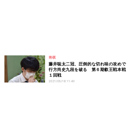
将棋
藤井聡太二冠、圧倒的な切れ味の攻めで
行方尚史九段を破る 第６期叡王戦本戦
１回戦
2021/05/18 11:40