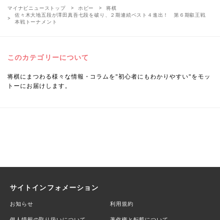
マイナビニューストップ
ホビー
将棋
佐々木大地五段が澤田真吾七段を破り、２期連続ベスト４進出！ 第６期叡王戦
本戦トーナメント
このカテゴリーについて
将棋にまつわる様々な情報・コラムを"初心者にもわかりやすい"をモッ
トーにお届けします。
サイトインフォメーション
お知らせ
利用規約
個人情報の取り扱いについて
著作権と転載について