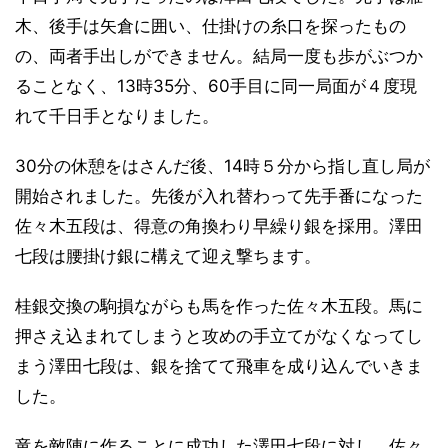
木、後手は矢倉に囲い、仕掛けの糸口を探ったもの
の、両者手出しができません。結局一度も歩がぶつか
ることなく、13時35分、60手目に同一局面が４度現
れて千日手となりました。
30分の休憩をはさんだ後、14時５分から指し直し局が
開始されました。先後が入れ替わって先手番になった
佐々木五段は、得意の角換わり早繰り銀を採用。澤田
七段は腰掛け銀に構えて迎え撃ちます。
桂銀交換の駒損ながらも馬を作った佐々木五段。馬に
押さえ込まれてしまうと攻めの手立てがなくなってし
まう澤田七段は、銀を捨てて飛車を成り込んでいきま
した。
竜を敵陣に作ることに成功した澤田七段に対し、佐々