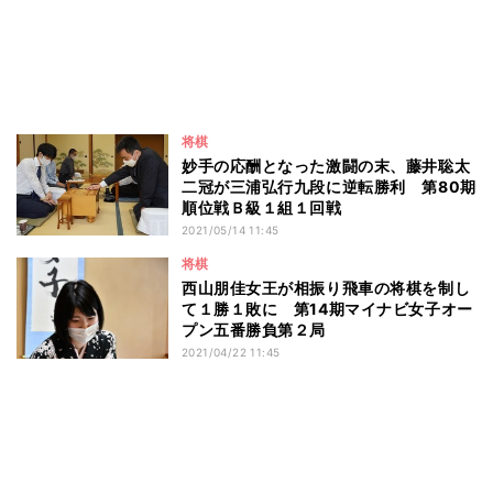
将棋
妙手の応酬となった激闘の末、藤井聡太
二冠が三浦弘行九段に逆転勝利 第80期
順位戦Ｂ級１組１回戦
2021/05/14 11:45
将棋
西山朋佳女王が相振り飛車の将棋を制し
て１勝１敗に 第14期マイナビ女子オー
プン五番勝負第２局
2021/04/22 11:45