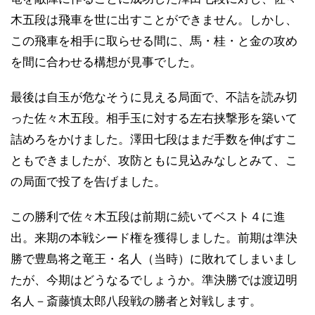
木五段は飛車を世に出すことができません。しかし、
この飛車を相手に取らせる間に、馬・桂・と金の攻め
を間に合わせる構想が見事でした。
最後は自玉が危なそうに見える局面で、不詰を読み切
った佐々木五段。相手玉に対する左右挟撃形を築いて
詰めろをかけました。澤田七段はまだ手数を伸ばすこ
ともできましたが、攻防ともに見込みなしとみて、こ
の局面で投了を告げました。
この勝利で佐々木五段は前期に続いてベスト４に進
出。来期の本戦シード権を獲得しました。前期は準決
勝で豊島将之竜王・名人（当時）に敗れてしまいまし
たが、今期はどうなるでしょうか。準決勝では渡辺明
名人－斎藤慎太郎八段戦の勝者と対戦します。