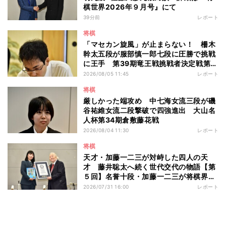
棋世界2026年９月号』にて
39分前
レポート
将棋
「マセカン旋風」が止まらない！ 柵木
幹太五段が服部慎一郎七段に圧勝で挑戦
に王手 第39期竜王戦挑戦者決定戦第１
局
2026/08/05 11:45
レポート
将棋
厳しかった端攻め 中七海女流三段が磯
谷祐維女流二段撃破で四強進出 大山名
人杯第34期倉敷藤花戦
2026/08/04 11:30
レポート
将棋
天才・加藤一二三が対峙した四人の天
才 藤井聡太へ続く世代交代の物語【第
５回】名誉十段・加藤一二三が将棋界に
残したもの
2026/07/31 16:00
レポート