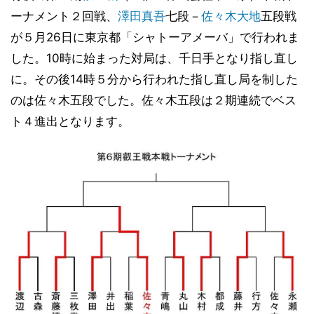
ーナメント２回戦、
澤田真吾
七段－
佐々木大地
五段戦
が５月26日に東京都「シャトーアメーバ」で行われま
した。10時に始まった対局は、千日手となり指し直し
に。その後14時５分から行われた指し直し局を制した
のは佐々木五段でした。佐々木五段は２期連続でベス
ト４進出となります。