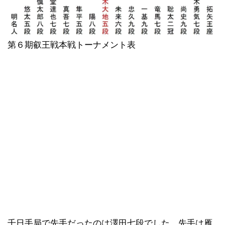
第６期叡王戦本戦トーナメント表
千日手局で先手だったのは澤田七段でした。先手は雁