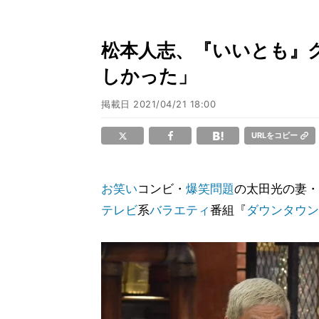
松本人志、『いいとも』
しかった」
掲載日
2021/04/21 18:00
URLをコピー
お笑い
コンビ・
爆笑問題
の太田光の妻・
テレビ
系
バラエティ
番組『
ダウンタウン