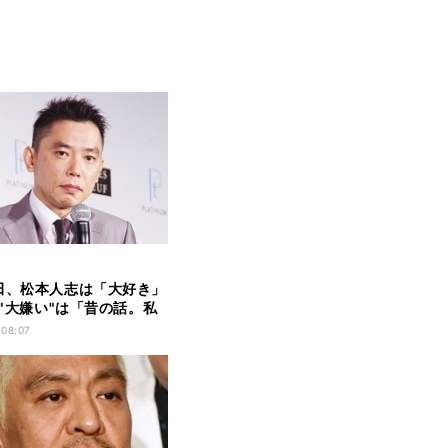
田、松本人志は「大好き」
- "大嫌い"は「昔の話。私
 08:07