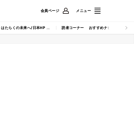
会員ページ
メニュー
はたらくの未来へ/日本HP
読者コーナー
おすすめナビ
マイナビB