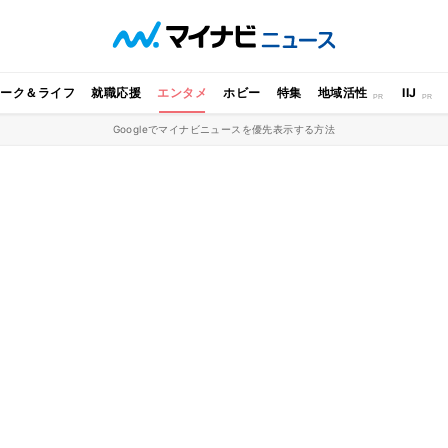
ワーク＆ライフ
就職応援
エンタメ
ホビー
特集
地域活性
IIJ
Googleでマイナビニュースを優先表示する方法