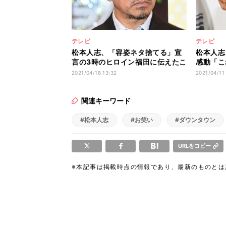
テレビ
テレビ
松本人志、「容姿ネタ捨てる」宣
松本人志
言の3時のヒロイン福田に伝えたこ
感動「こ
と
ない」
2021/04/18 13:32
2021/04/11
関連キーワード
#松本人志
#お笑い
#ダウンタウン
URLをコピー
※本記事は掲載時点の情報であり、最新のものと