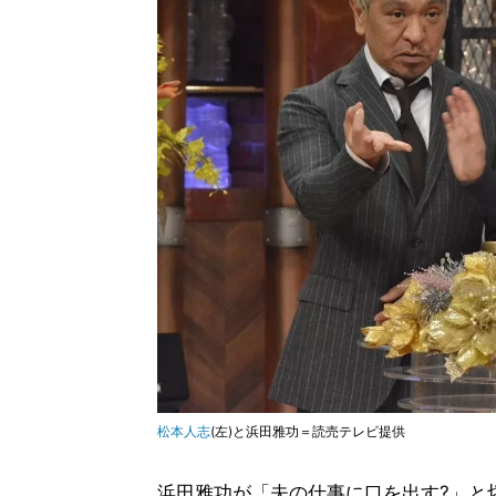
松本人志
(左)と浜田雅功＝読売テレビ提供
浜田雅功が「夫の仕事に口を出す?」と