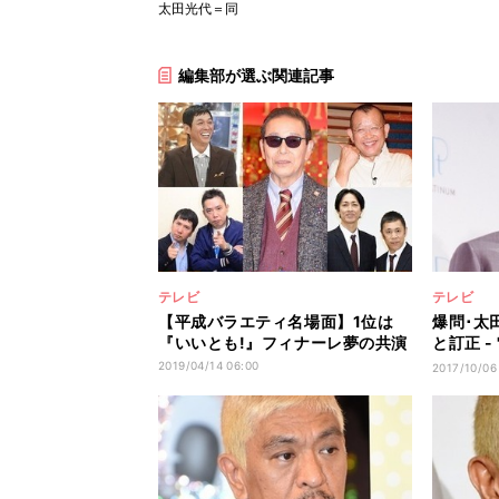
太田光代＝同
編集部が選ぶ関連記事
テレビ
テレビ
【平成バラエティ名場面】1位は
爆問･太
『いいとも!』フィナーレ夢の共演
と訂正 
が悪い」
2019/04/14 06:00
2017/10/06