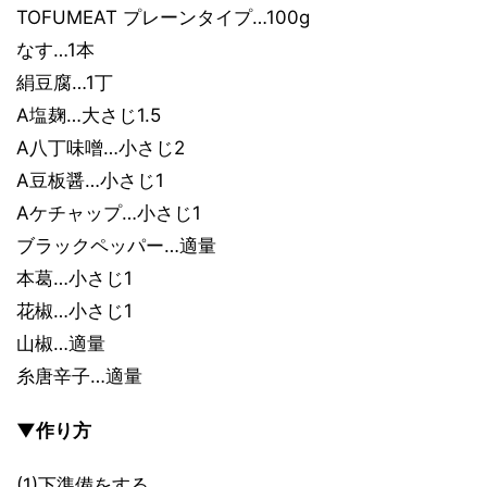
TOFUMEAT プレーンタイプ…100g
なす…1本
絹豆腐…1丁
A塩麹…大さじ1.5
A八丁味噌…小さじ2
A豆板醤…小さじ1
Aケチャップ…小さじ1
ブラックペッパー…適量
本葛…小さじ1
花椒…小さじ1
山椒…適量
糸唐辛子…適量
▼作り方
(1)下準備をする。