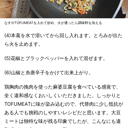
なすやTOFUMEATを入れて炒め、火が通ったら調味料を加える
(4)本葛を水で溶いてから回し入れます。とろみが出た
ら火を止めます。
(5)花椒とブラックペッパーを入れて混ぜます。
(6)山椒と糸唐辛子をかけて出来上がり。
鶏胸肉の挽肉を使った麻婆豆腐を食べている感覚で、
全く違和感なくおいしくいただきました。しっかりと
TOFUMEATに味が染み込むので、代替肉に少し抵抗が
ある人でも挑戦のしやすいレシピだと思います。大豆
ミートは独特な味が残る印象でしたが、こんなにも違