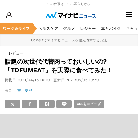
いい仕事は、いい暮らしから
ワーク＆ライフ
マネー
暮らし
ヘルスケア
グルメ
レジャー
車とバイク
キャッ
Googleでマイナビニュースを優先表示する方法
レビュー
話題の次世代代替肉っておいしいの?
「TOFUMEAT」を実際に食べてみた！
掲載日
2021/04/15 10:10
更新日
2021/05/06 19:29
著者：
吉川夏澄
URLをコピー