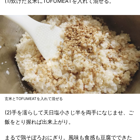
(1)炊けた玄米にTOFUMEATを入れて混ぜる。
玄米とTOFUMEATを入れて混ぜる
(2)手を濡らして天日塩小さじ半を両手になじませ、ご
飯をとり握れば出来上がり。
まるで鶏そぼろおにぎり。風味も食感も豆腐でできた