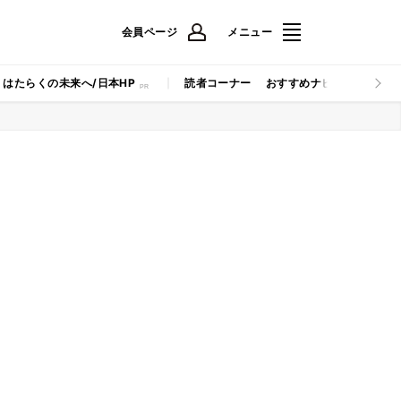
会員ページ
メニュー
はたらくの未来へ/日本HP
読者コーナー
おすすめナビ
マイナビB