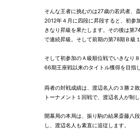
そんな王者に挑むのは27歳の若武者、斎
2012年４月に四段に昇段すると、初参
きなり昇級を果たします。その後は第7
で連続昇級。そして前期の第78期Ｂ級
そして初参加のＡ級順位戦でいきなり８
66期王座戦以来のタイトル獲得を目指
両者の対戦成績は、渡辺名人の３勝２敗
トーナメント１回戦で、渡辺名人が制し
開幕局の本局は、振り駒の結果斎藤八段
し、渡辺名人も素直に追従します。