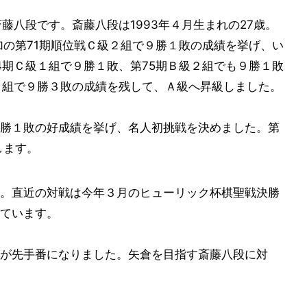
藤八段です。斎藤八段は1993年４月生まれの27歳。
加の第71期順位戦Ｃ級２組で９勝１敗の成績を挙げ、い
4期Ｃ級１組で９勝１敗、第75期Ｂ級２組でも９勝１敗
１組で９勝３敗の成績を残して、Ａ級へ昇級しました。
勝１敗の好成績を挙げ、名人初挑戦を決めました。第
します。
。直近の対戦は今年３月のヒューリック杯棋聖戦決勝
ています。
が先手番になりました。矢倉を目指す斎藤八段に対