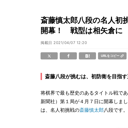
斎藤慎太郎八段の名人初挑
開幕！ 戦型は相矢倉に
掲載日
2021/04/07 12:20
URLをコピー
斎藤八段が挑むは、初防衛を目指す
将棋界で最も歴史のあるタイトル戦であ
新聞社）第１局が４月７日に開幕しまし
は、名人初挑戦の
斎藤慎太郎
八段です。