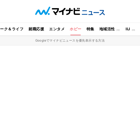
ワーク＆ライフ
就職応援
エンタメ
ホビー
特集
地域活性
IIJ
Googleでマイナビニュースを優先表示する方法