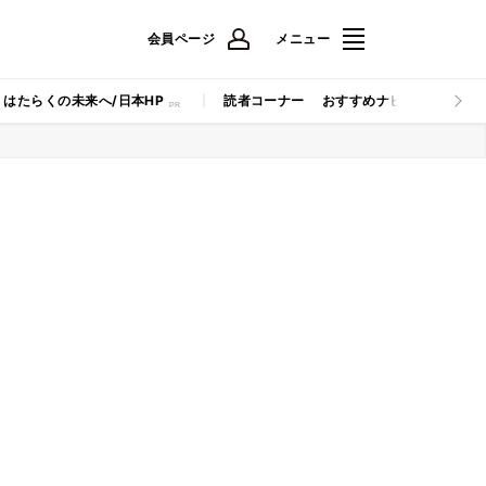
会員ページ
メニュー
はたらくの未来へ/日本HP
読者コーナー
おすすめナビ
マイナビB