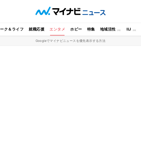
ワーク＆ライフ
就職応援
エンタメ
ホビー
特集
地域活性
IIJ
Googleでマイナビニュースを優先表示する方法