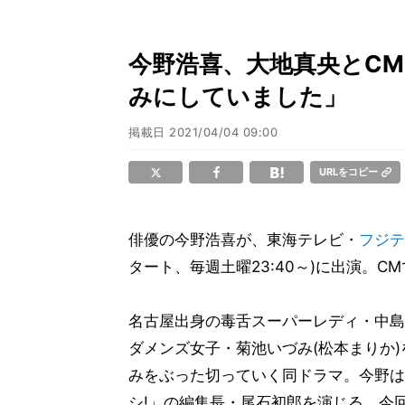
今野浩喜、大地真央とC
みにしていました」
掲載日
2021/04/04 09:00
URLをコピー
俳優の今野浩喜が、東海テレビ・
フジテ
タート、毎週土曜23:40～)に出演。
名古屋出身の毒舌スーパーレディ・中島
ダメンズ女子・菊池いづみ(松本まりか
みをぶった切っていく同ドラマ。今野は
シ!」の編集長・尾石初郎を演じる。今