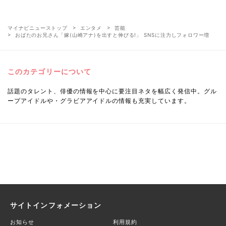
マイナビニューストップ
エンタメ
芸能
おばたのお兄さん「嫁(山崎アナ)を出すと伸びる!」 SNSに注力しフォロワー増
このカテゴリーについて
話題のタレント、俳優の情報を中心に要注目ネタを幅広く発信中。グル
ープアイドルや・グラビアアイドルの情報も充実しています。
サイトインフォメーション
お知らせ
利用規約