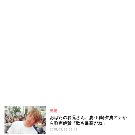
芸能
おばたのお兄さん、妻･山崎夕貴アナか
ら歌声絶賛「歌も最高だね」
2019/04/22 09:02