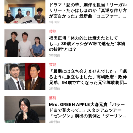
ドラマ「惡の華」劇伴を担当！リーガル
リリー・たかはしほのか「真逆な作り方
が面白かった」最新曲「コニファー」制
作秘話も
1時間前
芸能
福田正博「体力的には衰えたとして
も…」39歳メッシがW杯で魅せた"本物
の技術"とは？
3時間前
芸能
「最期には立ち会えませんでした」「眠
るように旅立ちました」高嶋政宏・政伸
兄弟、94歳で亡くなった元宝塚歌劇団ト
ップスターの母・寿美花代を追悼 ここ
3時間前
数年は誤嚥性肺炎で入退院を繰り返して
芸能
いた
Mrs. GREEN APPLE大森元貴「バラー
ド曲で花火って…」スタジアムツアー
『ゼンジン』演出の裏側と「ダーリン」
への思いを語る
3時間前