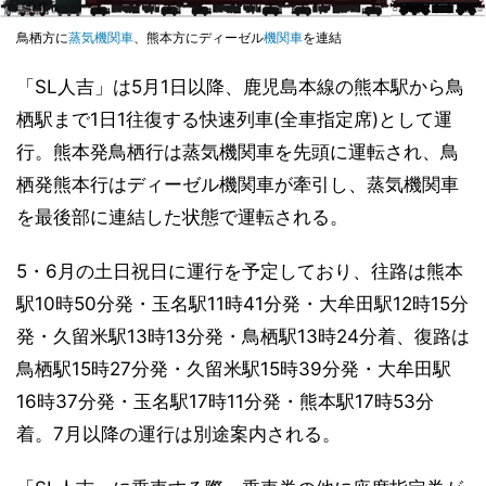
鳥栖方に
蒸気機関車
、熊本方にディーゼル
機関車
を連結
「SL人吉」は5月1日以降、鹿児島本線の熊本駅から鳥
栖駅まで1日1往復する快速列車(全車指定席)として運
行。熊本発鳥栖行は蒸気機関車を先頭に運転され、鳥
栖発熊本行はディーゼル機関車が牽引し、蒸気機関車
を最後部に連結した状態で運転される。
5・6月の土日祝日に運行を予定しており、往路は熊本
駅10時50分発・玉名駅11時41分発・大牟田駅12時15分
発・久留米駅13時13分発・鳥栖駅13時24分着、復路は
鳥栖駅15時27分発・久留米駅15時39分発・大牟田駅
16時37分発・玉名駅17時11分発・熊本駅17時53分
着。7月以降の運行は別途案内される。