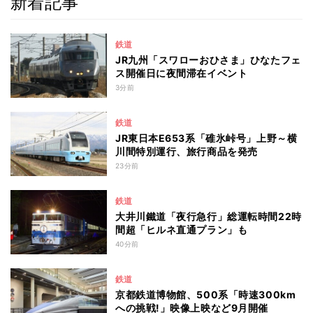
新着記事
鉄道
JR九州「スワローおひさま」ひなたフェ
ス開催日に夜間滞在イベント
3分前
鉄道
JR東日本E653系「碓氷峠号」上野～横
川間特別運行、旅行商品を発売
23分前
鉄道
大井川鐵道「夜行急行」総運転時間22時
間超「ヒルネ直通プラン」も
40分前
鉄道
京都鉄道博物館、500系「時速300km
への挑戦!」映像上映など9月開催