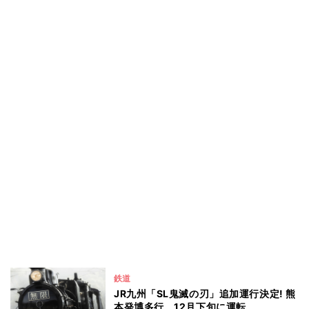
鉄道
JR九州「SL鬼滅の刃」追加運行決定! 熊
本発博多行、12月下旬に運転