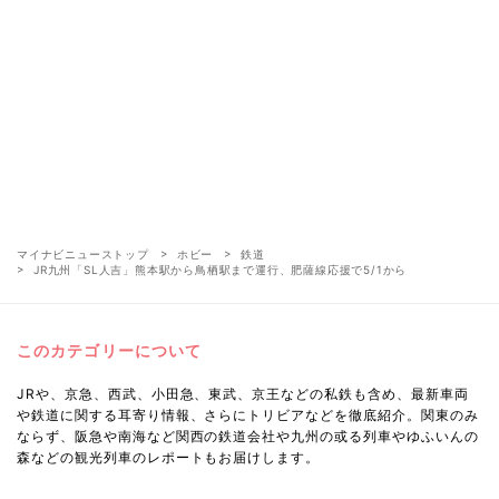
マイナビニューストップ
ホビー
鉄道
JR九州「SL人吉」熊本駅から鳥栖駅まで運行、肥薩線応援で5/1から
このカテゴリーについて
JRや、京急、西武、小田急、東武、京王などの私鉄も含め、最新車両
や鉄道に関する耳寄り情報、さらにトリビアなどを徹底紹介。関東のみ
ならず、阪急や南海など関西の鉄道会社や九州の或る列車やゆふいんの
森などの観光列車のレポートもお届けします。