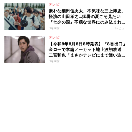
テレビ
素朴な細田佳央太、不気味な三上博史、
怪演の山田孝之…猛暑の夏こそ見たい
『七夕の国』不穏な世界にのみ込まれる
超常ミステリー
5時間前
レビュー
テレビ
【令和8年8月8日8時発表】『8番出口』
金ローで本編ノーカット地上波初放送
二宮和也「まさかテレビにまで迷い込ん
でしまうとは」
5時間前