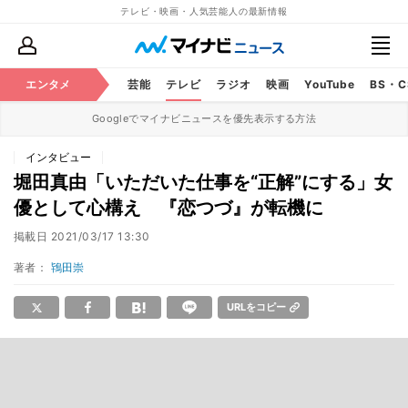
テレビ・映画・人気芸能人の最新情報
エンタメ
芸能
テレビ
ラジオ
映画
YouTube
BS・
Googleでマイナビニュースを優先表示する方法
インタビュー
堀田真由「いただいた仕事を“正解”にする」女
優として心構え 『恋つづ』が転機に
掲載日
2021/03/17 13:30
著者：
鴇田崇
URLをコピー