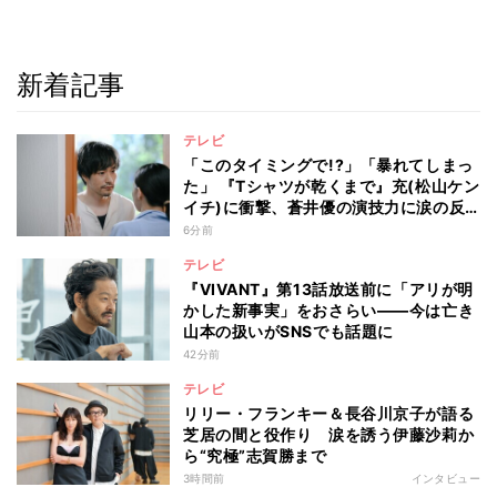
新着記事
テレビ
「このタイミングで!?」「暴れてしまっ
た」 『Tシャツが乾くまで』充(松山ケン
イチ)に衝撃、蒼井優の演技力に涙の反
響も
6分前
テレビ
『VIVANT』第13話放送前に「アリが明
かした新事実」をおさらい――今は亡き
山本の扱いがSNSでも話題に
42分前
テレビ
リリー・フランキー＆長谷川京子が語る
芝居の間と役作り 涙を誘う伊藤沙莉か
ら“究極”志賀勝まで
3時間前
インタビュー