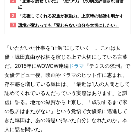
「正解を残せていた」『恋つづ』での演技評価され自信
1
に
「応援してくれる家族が原動力」上京時の秘話も明かす
2
環境が変わっても「変わらない自分を大切にしたい」
3
「いただいた仕事を“正解”にしていく」。これは女
優・堀田真由が役柄を演じる上で大切にしている言葉
だ。2015年にWOWOW連続
ドラマ
『テミスの求刑』で
女優デビュー後、映画やドラマのヒット作に恵まれ、
存在感を増している堀田は、「最近は1人の人間として
認めてくれているんだっていう実感はあります」と謙
虚に語る。地元の滋賀から上京し、「成功するまで家
の敷居はまたがない」という覚悟で女優業に邁進して
きた堀田は、あの時思い描いた自分になれたのか。本
人に話を聞いた。