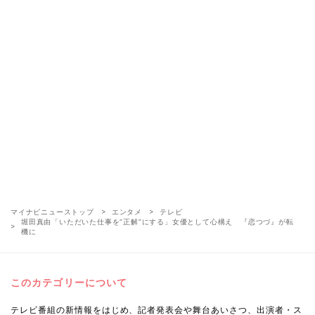
マイナビニューストップ
エンタメ
テレビ
堀田真由「いただいた仕事を“正解”にする」女優として心構え 『恋つづ』が転
機に
このカテゴリーについて
テレビ番組の新情報をはじめ、記者発表会や舞台あいさつ、出演者・ス