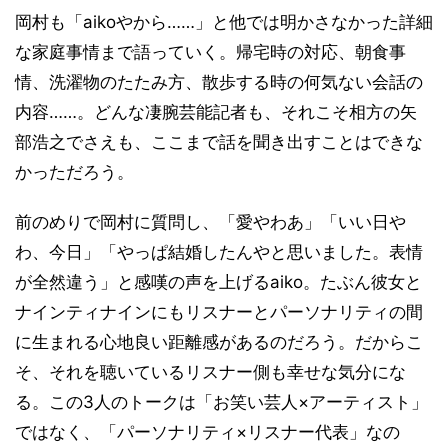
岡村も「aikoやから……」と他では明かさなかった詳細
な家庭事情まで語っていく。帰宅時の対応、朝食事
情、洗濯物のたたみ方、散歩する時の何気ない会話の
内容……。どんな凄腕芸能記者も、それこそ相方の矢
部浩之でさえも、ここまで話を聞き出すことはできな
かっただろう。
前のめりで岡村に質問し、「愛やわあ」「いい日や
わ、今日」「やっぱ結婚したんやと思いました。表情
が全然違う」と感嘆の声を上げるaiko。たぶん彼女と
ナインティナインにもリスナーとパーソナリティの間
に生まれる心地良い距離感があるのだろう。だからこ
そ、それを聴いているリスナー側も幸せな気分にな
る。この3人のトークは「お笑い芸人×アーティスト」
ではなく、「パーソナリティ×リスナー代表」なの