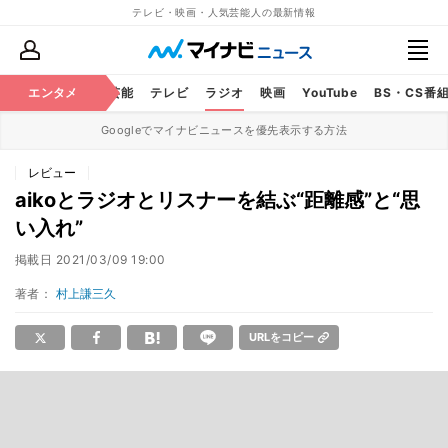
テレビ・映画・人気芸能人の最新情報
エンタメ
芸能
テレビ
ラジオ
映画
YouTube
BS・CS番
Googleでマイナビニュースを優先表示する方法
レビュー
aikoとラジオとリスナーを結ぶ“距離感”と“思
い入れ”
掲載日
2021/03/09 19:00
著者：
村上謙三久
URLをコピー