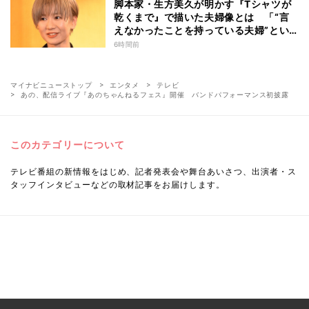
脚本家・生方美久が明かす『Tシャツが
乾くまで』で描いた夫婦像とは 「“言
えなかったことを持っている夫婦”とい
うのは面白いかも」
6時間前
マイナビニューストップ
エンタメ
テレビ
あの、配信ライブ『あのちゃんねるフェス』開催 バンドパフォーマンス初披露
このカテゴリーについて
テレビ番組の新情報をはじめ、記者発表会や舞台あいさつ、出演者・ス
タッフインタビューなどの取材記事をお届けします。