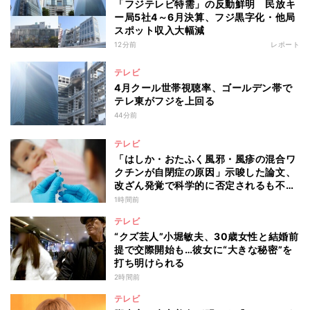
「フジテレビ特需」の反動鮮明 民放キ
ー局5社4～6月決算、フジ黒字化・他局
スポット収入大幅減
12分前
レポート
テレビ
4月クール世帯視聴率、ゴールデン帯で
テレ東がフジを上回る
44分前
テレビ
「はしか・おたふく風邪・風疹の混合ワ
クチンが自閉症の原因」示唆した論文、
改ざん発覚で科学的に否定されるも不安
消えず…科学者たちの反証はなぜ届かな
1時間前
かったのか
テレビ
“クズ芸人”小堀敏夫、30歳女性と結婚前
提で交際開始も…彼女に“大きな秘密”を
打ち明けられる
2時間前
テレビ