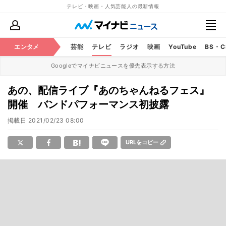
テレビ・映画・人気芸能人の最新情報
エンタメ
芸能
テレビ
ラジオ
映画
YouTube
BS・
Googleでマイナビニュースを優先表示する方法
あの、配信ライブ『あのちゃんねるフェス』
開催 バンドパフォーマンス初披露
掲載日
2021/02/23 08:00
URLをコピー