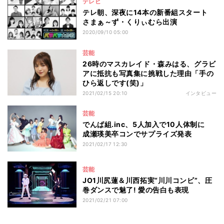
テレビ
テレ朝、深夜に14本の新番組スタート
さまぁ～ず・くりぃむら出演
2020/09/10 05:00
芸能
26時のマスカレイド・森みはる、グラビ
アに抵抗も写真集に挑戦した理由「手の
ひら返しです(笑)」
2021/02/15 20:10
インタビュー
芸能
でんぱ組.inc、5人加入で10人体制に
成瀬瑛美卒コンでサプライズ発表
2021/02/17 12:30
芸能
JO1川尻蓮＆川西拓実“川川コンビ”、圧
巻ダンスで魅了! 愛の告白も表現
2021/02/21 07:00