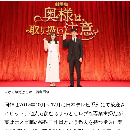
左から綾瀬はるか、西島秀俊
同作は2017年10月～12月に日本テレビ系列にて放送さ
れヒット。他人も羨むちょっとセレブな専業主婦だが
実は元スゴ腕の特殊工作員という過去を持つ伊佐山菜