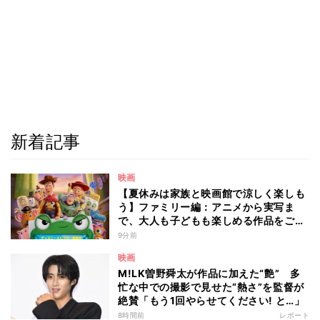
新着記事
映画
【夏休みは家族と映画館で涼しく楽しも
う】ファミリー編：アニメから実写ま
で、大人も子どもも楽しめる作品をご紹
介 - 編集部が注目する最新映画5選
9分前
映画
M!LK曽野舜太が作品に加えた“艶” 多
忙な中での撮影で見せた“熱さ”を監督が
絶賛「もう1回やらせてください! と…」
8時間前
レポート