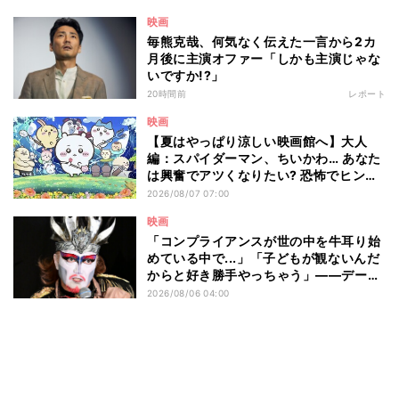
映画
毎熊克哉、何気なく伝えた一言から2カ
月後に主演オファー「しかも主演じゃな
いですか!?」
20時間前
レポート
映画
【夏はやっぱり涼しい映画館へ】大人
編：スパイダーマン、ちいかわ… あなた
は興奮でアツくなりたい? 恐怖でヒンヤ
リしたい? - 編集部が注目する最新映画5
2026/08/07 07:00
選
映画
「コンプライアンスが世の中を牛耳り始
めている中で...」「子どもが観ないんだ
からと好き勝手やっちゃう」――デーモ
ン閣下が語る映画『レディ・オア・ノッ
2026/08/06 04:00
ト2』の"狂気"とは?