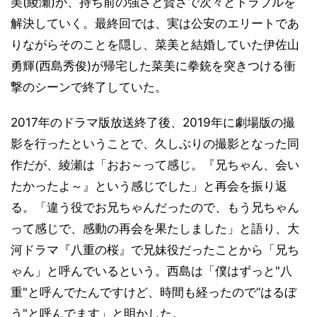
美(綾瀬)が、持ち前の強さと賢さで次々とトラブルを
解決していく。最終回では、実は公安のエリートであ
りながらそのことを隠し、菜美と結婚していた伊佐山
勇輝(西島秀俊)が帰宅した菜美に拳銃を突きつける衝
撃のシーンで終了していた。
2017年のドラマ版放送終了後、2019年に劇場版の撮
影を行ったということで、久しぶりの撮影となった同
作だが、綾瀬は「おお～って感じ。『兄ちゃん、会い
たかったよ～』という感じでした」と再会を振り返
る。「違う役でお兄ちゃんだったので、もう兄ちゃん
って感じで、感動の再会を果たしました」と語り、大
河ドラマ『八重の桜』で兄妹役だったことから「兄ち
ゃん」と呼んでいるという。西島は「僕はずっと"八
重"と呼んでたんですけど、時間も経ったので”はるぼ
う"と呼んでます」と明かした。