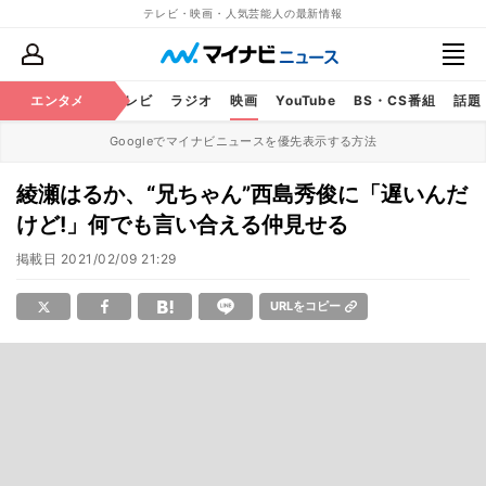
テレビ・映画・人気芸能人の最新情報
エンタメ
芸能
テレビ
ラジオ
映画
YouTube
BS・CS番組
話題
Googleでマイナビニュースを優先表示する方法
綾瀬はるか、“兄ちゃん”西島秀俊に「遅いんだ
けど!」何でも言い合える仲見せる
掲載日
2021/02/09 21:29
URLをコピー