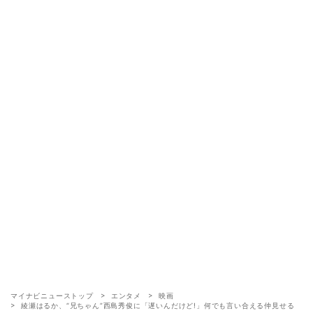
マイナビニューストップ
エンタメ
映画
綾瀬はるか、“兄ちゃん”西島秀俊に「遅いんだけど!」何でも言い合える仲見せる