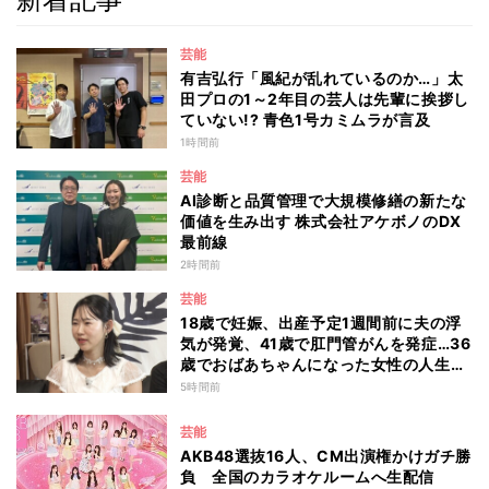
芸能
有吉弘行「風紀が乱れているのか…」太
田プロの1～2年目の芸人は先輩に挨拶し
ていない!? 青色1号カミムラが言及
1時間前
芸能
AI診断と品質管理で大規模修繕の新たな
価値を生み出す 株式会社アケボノのDX
最前線
2時間前
芸能
18歳で妊娠、出産予定1週間前に夫の浮
気が発覚、41歳で肛門管がんを発症…36
歳でおばあちゃんになった女性の人生に
島田珠代も思わず涙 『愛のハイエナ
5時間前
season6』
芸能
AKB48選抜16人、CM出演権かけガチ勝
負 全国のカラオケルームへ生配信