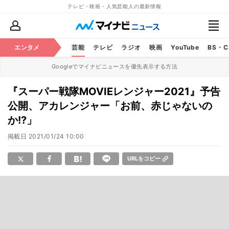
テレビ・映画・人気芸能人の最新情報
エンタメ
芸能
テレビ
ラジオ
映画
YouTube
BS・
Googleでマイナビニュースを優先表示する方法
『スーパー戦隊MOVIEレンジャー2021』予告
公開、アカレンジャー「お前、赤じゃないの
か!?」
掲載日
2021/01/24 10:00
URLをコピー