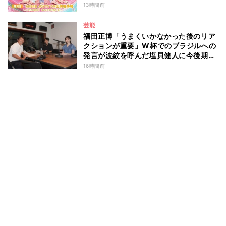
13時間前
芸能
福田正博「うまくいかなかった後のリア
クションが重要」W杯でのブラジルへの
発言が波紋を呼んだ塩貝健人に今後期待
することは？
16時間前