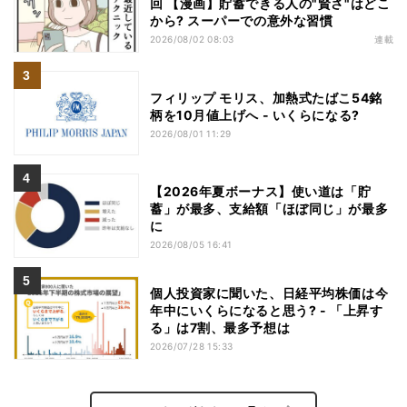
回 【漫画】貯蓄できる人の"賢さ"はどこ
から? スーパーでの意外な習慣
2026/08/02 08:03
連載
フィリップ モリス、加熱式たばこ54銘
柄を10月値上げへ - いくらになる?
2026/08/01 11:29
【2026年夏ボーナス】使い道は「貯
蓄」が最多、支給額「ほぼ同じ」が最多
に
2026/08/05 16:41
個人投資家に聞いた、日経平均株価は今
年中にいくらになると思う? - 「上昇す
る」は7割、最多予想は
2026/07/28 15:33