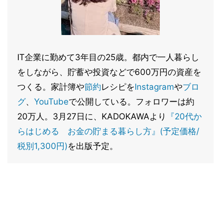
IT企業に勤めて3年目の25歳。都内で一人暮らし
をしながら、貯蓄や投資などで600万円の資産を
つくる。家計簿や
節約
レシピを
Instagram
や
ブロ
グ
、
YouTube
で公開している。フォロワーは約
20万人。3月27日に、KADOKAWAより
『20代か
らはじめる お金の貯まる暮らし方』(予定価格/
税別1,300円)
を出版予定。