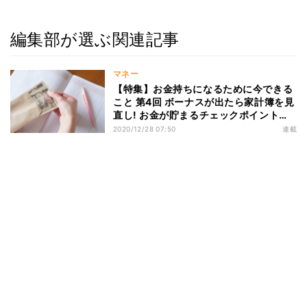
編集部が選ぶ関連記事
マネー
【特集】お金持ちになるために今できる
こと 第4回 ボーナスが出たら家計簿を見
直し! お金が貯まるチェックポイントと
は
2020/12/28 07:50
連載