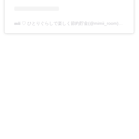
𝐦𝐢𝐢 ♡ ひとりぐらしで楽しく節約貯金(@mimii_room)がシェアした投稿