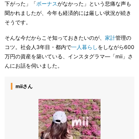
下がった」「
ボーナス
がなかった」という悲痛な声も
聞かれましたが、今年も経済的には厳しい状況が続き
そうです。
そんな今だからこそ知っておきたいのが、
家計
管理の
コツ。社会人3年目・都内で
一人暮らし
をしながら600
万円の資産を築いている、インスタグラマ―「mii」さ
んにお話を伺いました。
miiさん