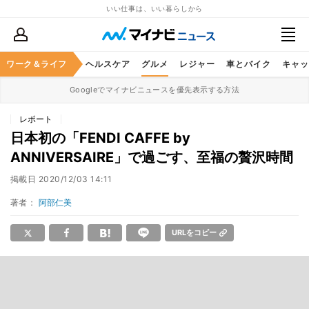
いい仕事は、いい暮らしから
ワーク＆ライフ
マネー
暮らし
ヘルスケア
グルメ
レジャー
車とバイク
キャッ
Googleでマイナビニュースを優先表示する方法
レポート
日本初の「FENDI CAFFE by
ANNIVERSAIRE」で過ごす、至福の贅沢時間
掲載日
2020/12/03 14:11
著者：
阿部仁美
URLをコピー