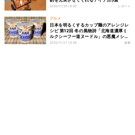
2020/11/30 19:00
レポート
グルメ
日本を明るくするカップ麺のアレンジレ
シピ 第12回 冬の風物詩「北海道濃厚ミ
ルクシーフー道ヌードル」の悪魔メシレ
シピ3選
2020/11/27 10:56
連載