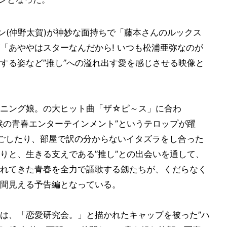
ン(仲野太賀)が神妙な面持ちで「藤本さんのルックス
「あややはスターなんだから! いつも松浦亜弥なのが
する姿など”推し”への溢れ出す愛を感じさせる映像と
ーニング娘。の大ヒット曲「ザ☆ピ～ス」に合わ
涙の青春エンターテインメント”というテロップが躍
ごしたり、部屋で訳の分からないイタズラをし合った
りと、生きる支えである”推し”との出会いを通して、
れてきた青春を全力で謳歌する劔たちが、くだらなく
間見える予告編となっている。
は、「恋愛研究会。」と描かれたキャップを被った”ハ