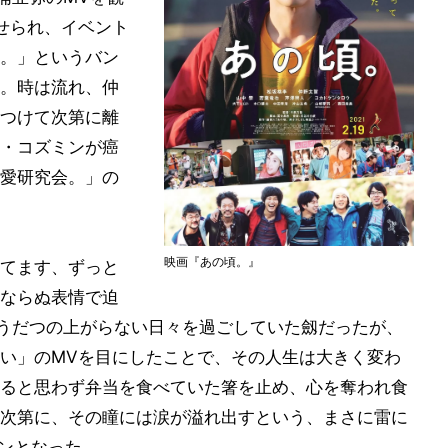
魅せられ、イベント
。」というバン
。時は流れ、仲
つけて次第に離
・コズミンが癌
愛研究会。」の
映画『あの頃。』
てます、ずっと
ならぬ表情で迫
。うだつの上がらない日々を過ごしていた劔だったが、
い」のMVを目にしたことで、その人生は大きく変わ
ると思わず弁当を食べていた箸を止め、心を奪われ食
次第に、その瞳には涙が溢れ出すという、まさに雷に
ーンとなった。