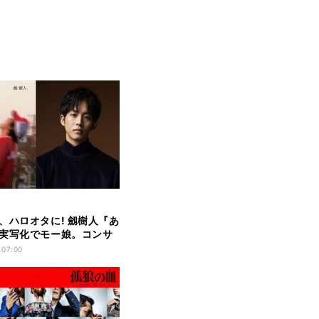
、ハロオタに! 劔樹人『あ
実写化でモー娘。コンサ
る
 07:00