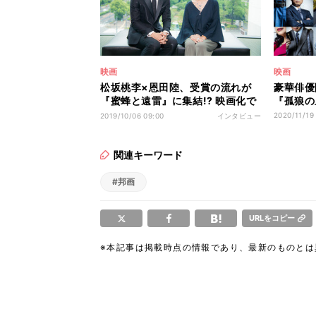
映画
映画
松坂桃李×恩田陸、受賞の流れが
豪華俳優
『蜜蜂と遠雷』に集結!? 映画化で
『孤狼の
初対談
2020/11/19
2019/10/06 09:00
インタビュー
関連キーワード
#邦画
URLをコピー
※本記事は掲載時点の情報であり、最新のものと