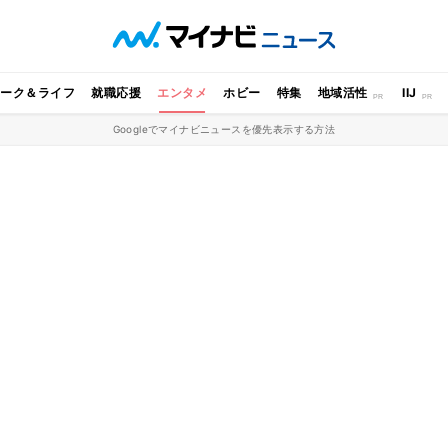
ワーク＆ライフ
就職応援
エンタメ
ホビー
特集
地域活性
IIJ
Googleでマイナビニュースを優先表示する方法