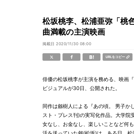
松坂桃李、松浦亜弥「桃色
曲満載の主演映画
掲載日
2020/11/30 08:00
URLをコピー
俳優の松坂桃李が主演を務める、映画『あ
ビジュアルが30日、公開された。
同作は劔樹人による『あの頃。 男子か
スト・プレス刊)の実写化作品。大学院
女なし、お金なし、楽しいことなど何も
活を送っていた劔(松坂)は、ある日、松