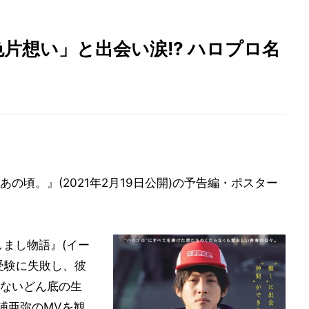
片想い」と出会い涙!? ハロプロ名
の頃。』(2021年2月19日公開)の予告編・ポスター
しまし物語』(イー
受験に失敗し、彼
ないどん底の生
浦亜弥のMVを観