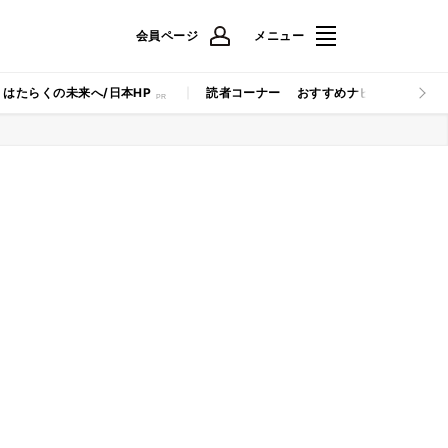
会員ページ
メニュー
はたらくの未来へ/日本HP
読者コーナー
おすすめナビ
マイナビB