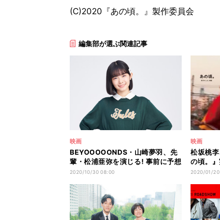
(C)2020『あの頃。』製作委員会
編集部が選ぶ関連記事
映画
映画
BEYOOOOONDS・山崎夢羽、先
松坂桃李
輩・松浦亜弥を演じる! 事前に予想
の頃。』
合戦も
ートも観
2020/10/30 08:00
2020/01/20