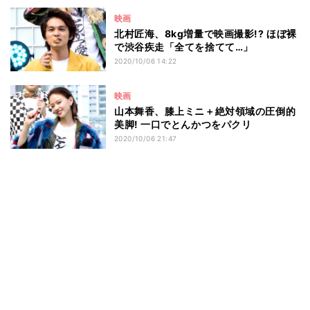
映画
北村匠海、8kg増量で映画撮影!? ほぼ裸
で渋谷疾走「全てを捨てて…」
2020/10/06 14:22
映画
山本舞香、膝上ミニ＋絶対領域の圧倒的
美脚! 一口でとんかつをパクリ
2020/10/06 21:47