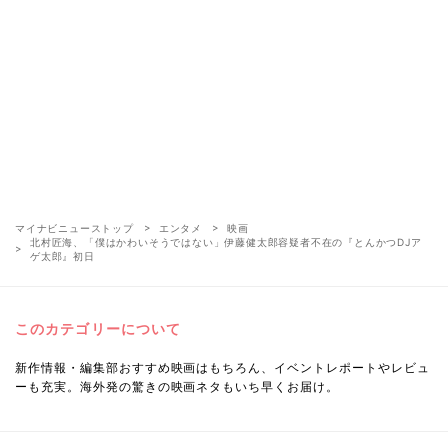
マイナビニューストップ
エンタメ
映画
北村匠海、「僕はかわいそうではない」伊藤健太郎容疑者不在の『とんかつDJア
ゲ太郎』初日
このカテゴリーについて
新作情報・編集部おすすめ映画はもちろん、イベントレポートやレビュ
ーも充実。海外発の驚きの映画ネタもいち早くお届け。