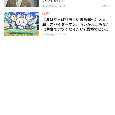
いですか!?」
2026/08/07 12:05
レポート
映画
【夏はやっぱり涼しい映画館へ】大人
編：スパイダーマン、ちいかわ… あなた
は興奮でアツくなりたい? 恐怖でヒンヤ
リしたい? - 編集部が注目する最新映画5
2026/08/07 07:00
選