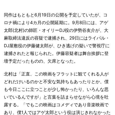
同作はもともと6月19日の公開を予定していたが、コ
ロナ禍により4カ月の公開延期に。9月8日には、アゲ
太郎(北村)の師匠・オイリーDJ役の伊勢谷友介が、大
麻取締法違反の容疑で逮捕され、29日にはライバル・
DJ屋敷役の伊藤健太郎が、ひき逃げの疑いで警視庁に
逮捕されたと報じられた。伊藤容疑者は舞台挨拶に登
壇予定だったものの、欠席となった。
北村は「正直、この映画をフラットに観てくれる人が
どれだけいるのかと不安な気持ちもあったりとか、僕
も今日ここに立つことが少し怖かったり、いろんな思
いでいるんですが」と言葉を詰まらせながら心境を吐
露する。「でもこの映画はコメディであり音楽映画で
あり、僕1人ではアゲ太郎という役は演じきれなかった