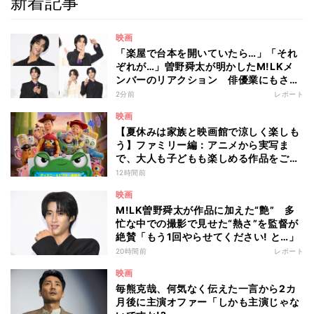
新着記事
映画
「楽屋で台本を開いていたら…」「それ
ぞれが…」曽野舜太が明かしたM!LKメ
ンバーのリアクション 俳優業にもさら
なる意欲
2分前
レポート
映画
【夏休みは家族と映画館で涼しく楽しも
う】ファミリー編：アニメから実写ま
で、大人も子どもも楽しめる作品をご紹
介 - 編集部が注目する最新映画5選
12時間前
映画
M!LK曽野舜太が作品に加えた“艶” 多
忙な中での撮影で見せた“熱さ”を監督が
絶賛「もう1回やらせてください! と…」
20時間前
レポート
映画
毎熊克哉、何気なく伝えた一言から2カ
月後に主演オファー「しかも主演じゃな