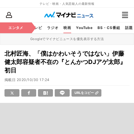
テレビ・映画・人気芸能人の最新情報
エンタメ
芸能
テレビ
ラジオ
映画
YouTube
BS・CS番組
話題
Googleでマイナビニュースを優先表示する方法
北村匠海、「僕はかわいそうではない」伊藤
健太郎容疑者不在の『とんかつDJアゲ太郎』
初日
掲載日
2020/10/30 17:24
URLをコピー