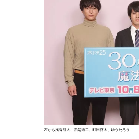
左から浅香航大、赤楚衛二、町田啓太、ゆうたろう