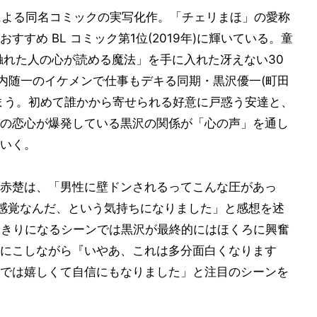
悠による同名コミックの実写化作。「チェリまほ」の愛称
すめ BL コミック第1位(2019年)に輝いている。童
触れた人の心が読める魔法」を手に入れた冴えない30
社内随一のイケメンで仕事もデキる同期・黒沢優一(町田
まう。初めて誰かから寄せられる好意に戸惑う安達と、
の恋心が爆発している黒沢の関係が「心の声」を通し
いく。
赤楚は、「男性に壁ドンされるってこんな圧があっ
る感覚なんだ、という気持ちになりました」と感想を述
人きりになるシーンでは黒沢が最終的にはほくろに興奮
にこしながら『いやあ、これは多分面白くなります
では嬉しくて自信にもなりました」と注目のシーンを