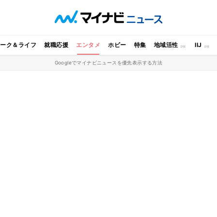
ワーク＆ライフ
就職応援
エンタメ
ホビー
特集
地域活性
IIJ
Googleでマイナビニュースを優先表示する方法