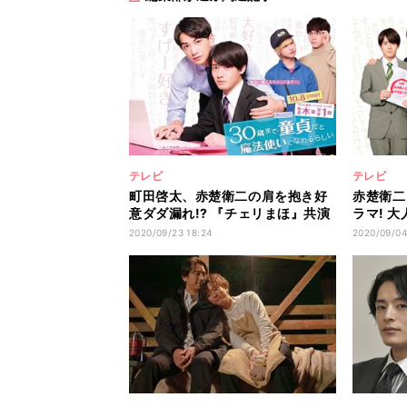
テレビ
テレビ
町田啓太、赤楚衛二の肩を抱き好
赤楚衛二
意ダダ漏れ!? 『チェリまほ』共演
ラマ! 
者発表
化
2020/09/23 18:24
2020/09/04