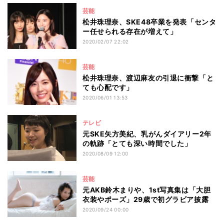
芸能
松井珠理奈、SKE48卒業を発表「センタ
ー任せられる存在が増えて」
2020/02/07 22:02
芸能
松井珠理奈、渡辺麻友の引退に衝撃「と
ても心配です」
2020/06/01 13:53
テレビ
元SKE矢方美紀、乳がんダイアリー2年
の軌跡「とても深い時間でした」
2020/08/09 12:00
芸能
元AKB鈴木まりや、1st写真集は「大胆
衣装やポーズ」29歳で初グラビア披露
2020/09/24 00:00