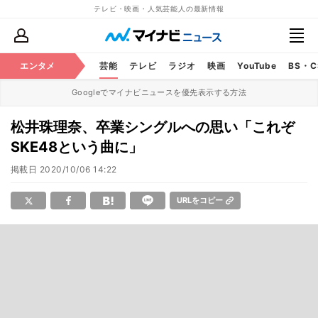
テレビ・映画・人気芸能人の最新情報
エンタメ
芸能
テレビ
ラジオ
映画
YouTube
BS・
Googleでマイナビニュースを優先表示する方法
松井珠理奈、卒業シングルへの思い「これぞ
SKE48という曲に」
掲載日
2020/10/06 14:22
URLをコピー