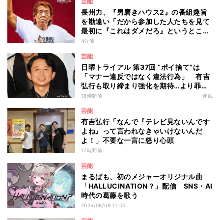
芸能
長州力、『男磨きハウス2』の番組趣旨
を勘違い「だから参加した人たちを見て
最初に『これはダメだろ』というところ
からのスタートですね」
4分前
芸能
日曜トライアル 第37回 “ポイ捨て”は
「マナー違反ではなく違法行為」 有吉
弘行も取り締まり強化を期待…より罪が
重くなる“ポイ捨て”とは 大垣優希弁護
16時間前
連載
士が解説
芸能
有吉弘行「なんで『テレビ見ないんです
よね』って言われなきゃいけないんだ
よ！」不要な一言に怒り心頭
17時間前
芸能
まるぱも、初のメジャーオリジナル曲
「HALLUCINATION？」配信 SNS・AI
時代の葛藤を歌う
2026/08/09 11:00