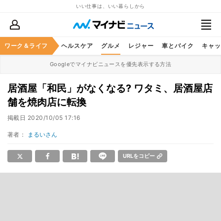
いい仕事は、いい暮らしから
ワーク＆ライフ
マネー
暮らし
ヘルスケア
グルメ
レジャー
車とバイク
キャッ
Googleでマイナビニュースを優先表示する方法
居酒屋「和民」がなくなる? ワタミ、居酒屋店
舗を焼肉店に転換
掲載日
2020/10/05 17:16
著者：
まるいさん
URLをコピー