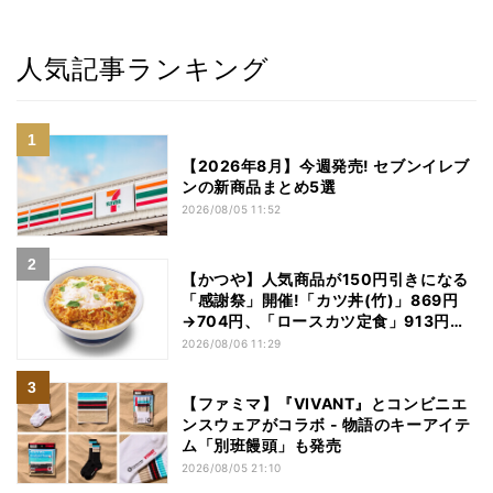
人気記事ランキング
【2026年8月】今週発売! セブンイレブ
ンの新商品まとめ5選
2026/08/05 11:52
【かつや】人気商品が150円引きになる
「感謝祭」開催!「カツ丼(竹)」869円
→704円、「ロースカツ定食」913円
→748円に - 8日間限定
2026/08/06 11:29
【ファミマ】『VIVANT』とコンビニエ
ンスウェアがコラボ - 物語のキーアイテ
ム「別班饅頭」も発売
2026/08/05 21:10