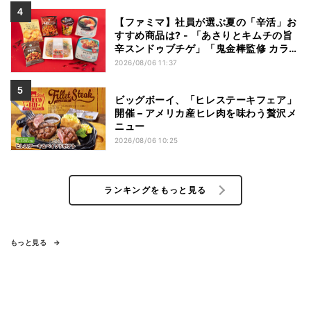
【ファミマ】社員が選ぶ夏の「辛活」お
すすめ商品は? - 「あさりとキムチの旨
辛スンドゥブチゲ」「鬼金棒監修 カラシ
ビ焼き味噌らー麺」「辛さがやみつき!
2026/08/06 11:37
ヤンニョムチキン」など
ビッグボーイ、「ヒレステーキフェア」
開催 – アメリカ産ヒレ肉を味わう贅沢メ
ニュー
2026/08/06 10:25
ランキングをもっと見る
もっと見る