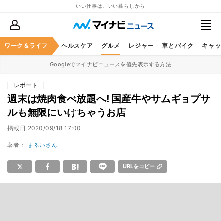
いい仕事は、いい暮らしから
ワーク＆ライフ
マネー
暮らし
ヘルスケア
グルメ
レジャー
車とバイク
キャッ
Googleでマイナビニュースを優先表示する方法
レポート
週末は焼肉食べ放題へ! 国産牛やサムギョプサ
ルも無限にいけちゃうお店
掲載日
2020/09/18 17:00
著者：
まるいさん
URLをコピー