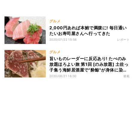
グルメ
2,000円あれば本鮪で満腹に! 毎日通い
たいお寿司屋さんへ行ってきた
2020/07/22 15:56
レポート
グルメ
旨いものレーダーに反応あり! たべのみ
放題ほろよい旅 第1回 [のみ放題] 土佐っ
子集う海鮮居酒屋で"酔鯨"が身体に染み
渡る
2020/08/21 16:00
連載