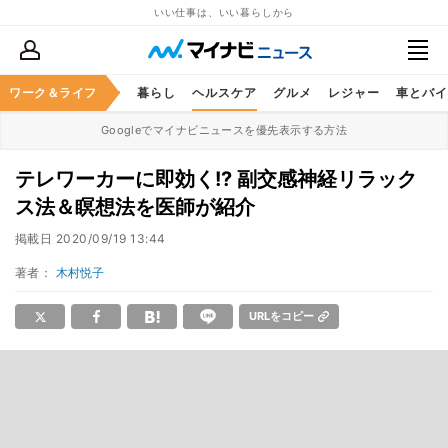
いい仕事は、いい暮らしから
ジネススキル
ワーク＆ライフ
マネー
暮らし
ヘルスケア
グルメ
レジャー
車とバイ
Googleでマイナビニュースを優先表示する方法
テレワーカーに即効く!? 副交感神経リラック
ス法＆瞑想法を医師が紹介
掲載日
2020/09/19 13:44
著者：
木村悦子
URLをコピー