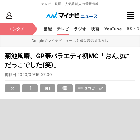
テレビ・映画・人気芸能人の最新情報
エンタメ
芸能
テレビ
ラジオ
映画
YouTube
BS・
Googleでマイナビニュースを優先表示する方法
菊池風磨、GP帯バラエティ初MC「おんぶに
だっこでした(笑)」
掲載日
2020/09/16 07:00
URLをコピー