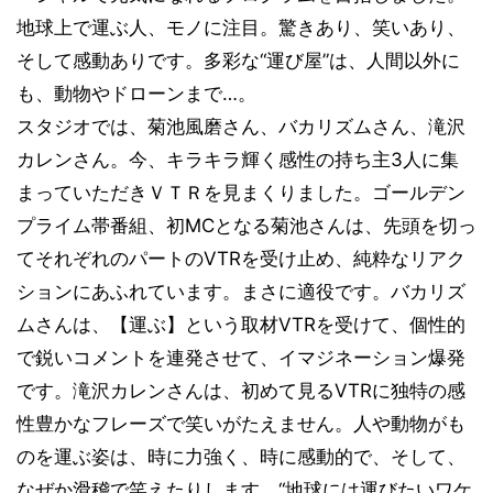
地球上で運ぶ人、モノに注目。驚きあり、笑いあり、
そして感動ありです。多彩な“運び屋”は、人間以外に
も、動物やドローンまで…。
スタジオでは、菊池風磨さん、バカリズムさん、滝沢
カレンさん。今、キラキラ輝く感性の持ち主3人に集
まっていただきＶＴＲを見まくりました。ゴールデン
プライム帯番組、初MCとなる菊池さんは、先頭を切っ
てそれぞれのパートのVTRを受け止め、純粋なリアク
ションにあふれています。まさに適役です。バカリズ
ムさんは、【運ぶ】という取材VTRを受けて、個性的
で鋭いコメントを連発させて、イマジネーション爆発
です。滝沢カレンさんは、初めて見るVTRに独特の感
性豊かなフレーズで笑いがたえません。人や動物がも
のを運ぶ姿は、時に力強く、時に感動的で、そして、
なぜか滑稽で笑えたりします。“地球には運びたいワケ