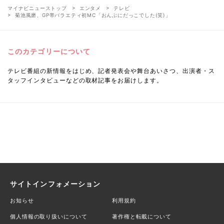
マイナビニューストップ
エンタメ
テレビ
菊池風磨、GP帯バラエティ初MC「おんぶにだっこでした(笑)」
このカテゴリーについて
テレビ番組の新情報をはじめ、記者発表会や舞台あいさつ、出演者・ス
タッフインタビューなどの取材記事をお届けします。
サイトインフォメーション
お知らせ
利用規約
個人情報の取り扱いについて
著作権と転載について