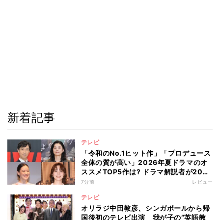
新着記事
テレビ
「令和のNo.1ヒット作」「プロデュース
全体の質が高い」2026年夏ドラマのオ
ススメTOP5作は? ドラマ解説者が20作
の傾向を“視聴率無視”で徹底分析
7分前
レビュー
テレビ
オリラジ中田敦彦、シンガポールから帰
国後初のテレビ出演 我が子の“英語教