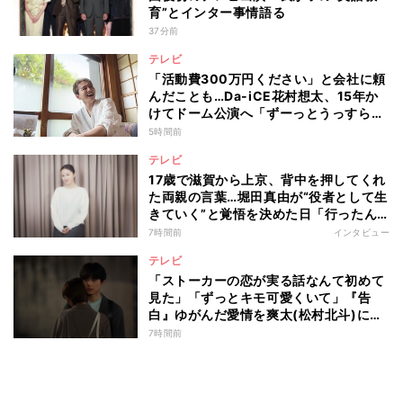
育”とインター事情語る
37分前
テレビ
「活動費300万円ください」と会社に頼
んだことも…Da-iCE花村想太、15年か
けてドーム公演へ「ずーっとうっすらや
けど右肩上がり続けられていた」
5時間前
テレビ
17歳で滋賀から上京、背中を押してくれ
た両親の言葉…堀田真由が“役者として生
きていく”と覚悟を決めた日「行ったん
やったら、もう帰られへんな」
7時間前
インタビュー
テレビ
「ストーカーの恋が実る話なんて初めて
見た」「ずっとキモ可愛くいて」『告
白』ゆがんだ愛情を爽太(松村北斗)に向
ける視聴者の声
7時間前