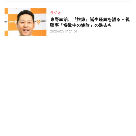
ラジオ
東野幸治、『旅猿』誕生経緯を語る - 視
聴率「惨敗中の惨敗」の過去も
2020/07/17 21:01