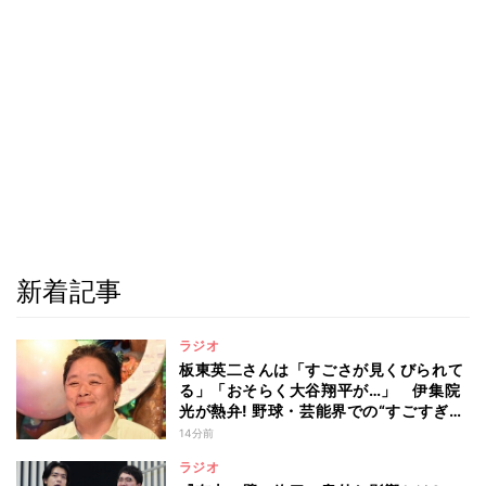
新着記事
ラジオ
板東英二さんは「すごさが見くびられて
る」「おそらく大谷翔平が…」 伊集院
光が熱弁! 野球・芸能界での“すごすぎ
る”功績
14分前
ラジオ