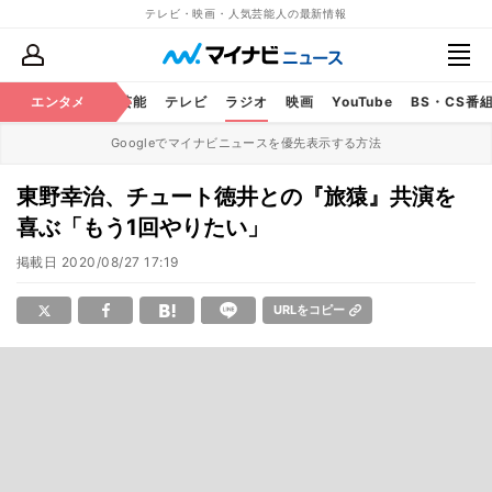
テレビ・映画・人気芸能人の最新情報
エンタメ
芸能
テレビ
ラジオ
映画
YouTube
BS・CS番
Googleでマイナビニュースを優先表示する方法
東野幸治、チュート徳井との『旅猿』共演を
喜ぶ「もう1回やりたい」
掲載日
2020/08/27 17:19
URLをコピー