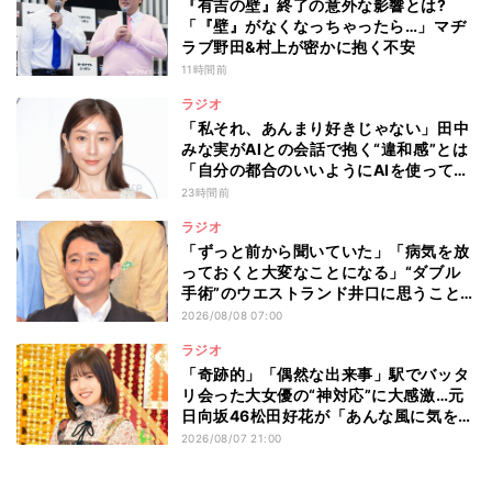
『有吉の壁』終了の意外な影響とは?
「『壁』がなくなっちゃったら…」マヂ
ラブ野田&村上が密かに抱く不安
11時間前
ラジオ
「私それ、あんまり好きじゃない」田中
みな実がAIとの会話で抱く“違和感”とは
「自分の都合のいいようにAIを使ってる
人たちって…」
23時間前
ラジオ
「ずっと前から聞いていた」「病気を放
っておくと大変なことになる」“ダブル
手術”のウエストランド井口に思うこと…
有吉弘行が本音を明かした“仕事と病
2026/08/08 07:00
気”の向き合い方
ラジオ
「奇跡的」「偶然な出来事」駅でバッタ
リ会った大女優の“神対応”に大感激…元
日向坂46松田好花が「あんな風に気を使
える人になりたい」と感動した“振る舞
2026/08/07 21:00
い”とは