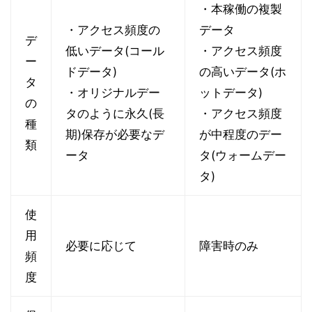
・本稼働の複製
・アクセス頻度の
データ
デ
低いデータ(コール
・アクセス頻度
ー
ドデータ)
の高いデータ(ホ
タ
・オリジナルデー
ットデータ)
の
タのように永久(長
・アクセス頻度
種
期)保存が必要なデ
が中程度のデー
類
ータ
タ(ウォームデー
タ)
使
用
必要に応じて
障害時のみ
頻
度