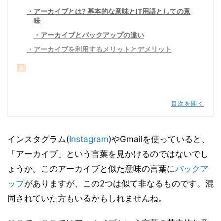
アーカイブとは? 基本的な意味とIT用語としての意
味
アーカイブとバックアップの違い
アーカイブを利用するメリットとデメリット
2
Eメール(GmailやOutlook)におけるアーカイブの意
味と使い方
目次を開く
アーカイブの使い方Gmail編
アーカイブ使い方Outlook編
インスタグラム(
Instagram
)やGmailを使っていると、
3
「アーカイブ」という言葉を見かけるのではないでし
その他アプリにおけるアーカイブの意味と使い方
ょうか。このアーカイブと似た意味の言葉に
バックア
アーカイブの使い方インスタグラム(Instagram)
ップ
がありますが、この2つは似て非なるものです。混
編
同されていた方もいるかもしれませんね。
アーカイブの使い方グーグルフォト(Google フォ
ト)編