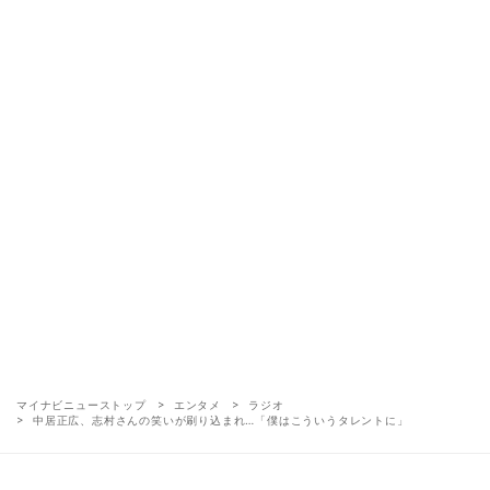
マイナビニューストップ
エンタメ
ラジオ
中居正広、志村さんの笑いが刷り込まれ…「僕はこういうタレントに」