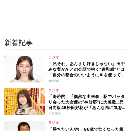
新着記事
ラジオ
「私それ、あんまり好きじゃない」田中
みな実がAIとの会話で抱く“違和感”とは
「自分の都合のいいようにAIを使ってる
人たちって…」
3時間前
ラジオ
「奇跡的」「偶然な出来事」駅でバッタ
リ会った大女優の“神対応”に大感激…元
日向坂46松田好花が「あんな風に気を使
える人になりたい」と感動した“振る舞
14時間前
い”とは
ラジオ
「勝ちたいんや!」86歳で亡くなった板