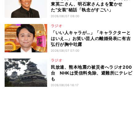
東英二さん、明石家さんまを驚かせ
た“女装”秘話「執念がすごい」
2026/08/07 08:00
ラジオ
「いい人キャラが…」「キャラクターと
はいえ…」お笑い芸人の離婚発表に有吉
弘行が胸中吐露
2026/08/07 07:00
ラジオ
民放連、熊本地震の被災者へラジオ200
台 NHKは受信料免除、避難所にテレビ
も
2026/08/06 16:17