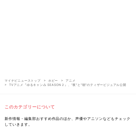
マイナビニューストップ
ホビー
アニメ
TVアニメ『ゆるキャン△ SEASON２』、"夜"と"朝"のティザービジュアル公開
このカテゴリーについて
新作情報・編集部おすすめ作品のほか、声優やアニソンなどもチェック
していきます。