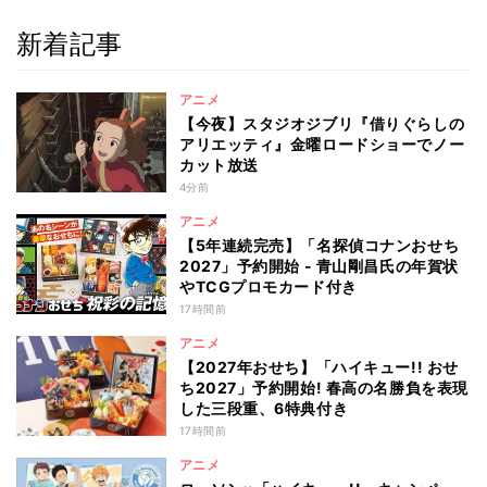
新着記事
アニメ
【今夜】スタジオジブリ『借りぐらしの
アリエッティ』金曜ロードショーでノー
カット放送
4分前
アニメ
【5年連続完売】「名探偵コナンおせち
2027」予約開始 - 青山剛昌氏の年賀状
やTCGプロモカード付き
17時間前
アニメ
【2027年おせち】「ハイキュー!! おせ
ち2027」予約開始! 春高の名勝負を表現
した三段重、6特典付き
17時間前
アニメ