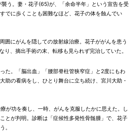
が襲う。妻・花子(65)が、「余命半年」という宣告を受
すでに歩くことも困難なほど、花子の体を蝕んでい
は、周囲にがんを隠しての放射線治療。花子ががんを患う
になり、摘出手術の末、転移も見られず完治していた。
った。「脳出血」「腰部脊柱管狭窄症」と2度にもわ
大助の看病をし、ひとり舞台に立ち続け、宮川大助・
治療が功を奏し、一時、がんを克服したかに思えた。し
ことが判明。診断は「症候性多発性骨髄腫」で、花子
う。