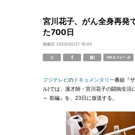
宮川花子、がん全身再発
た700日
掲載日
2020/02/21 16:00
URLをコピー
フジテレビ
の
ドキュメンタリー
番組『ザ
ル)では、漫才師・宮川花子の闘病生活に
～ 前編』を、23日に放送する。