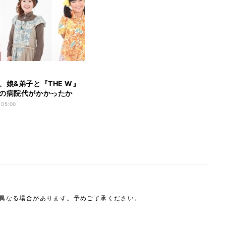
、娘&弟子と『THE W』
の病院代がかかったか
」
 05:00
は異なる場合があります。予めご了承ください。