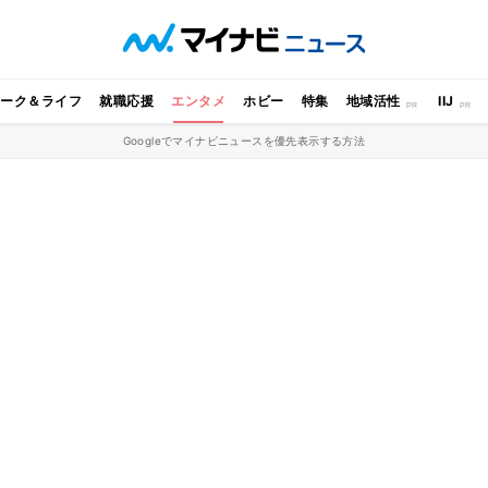
ワーク＆ライフ
就職応援
エンタメ
ホビー
特集
地域活性
IIJ
Googleでマイナビニュースを優先表示する方法