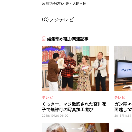
宮川花子(左)と夫・大助＝同
(C)フジテレビ
編集部が選ぶ関連記事
テレビ
テレビ
くっきー、マジ激怒された宮川花
ガン再々
子で無許可の写真加工遊び
面越し”
2018/10/20 06:00
2018/11/24