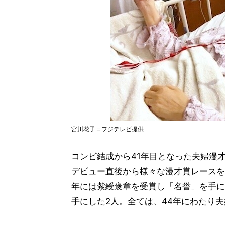
宮川花子＝フジテレビ提供
コンビ結成から41年目となった夫婦漫
デビュー直後から様々な漫才賞レースを
年には紫綬褒章を受賞し「名誉」を手に
手にした2人。全ては、44年にわたり