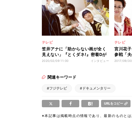
テレビ
テレビ
笠井アナに「助からない画が全く
宮川花子
見えない」『とくダネ!』密着Dが
参戦「夫
感じる希望
ら…(笑)
2020/02/09 11:00
インタビュー
2017/09/30
関連キーワード
#フジテレビ
#ドキュメンタリー
URLをコピー
※本記事は掲載時点の情報であり、最新のものと