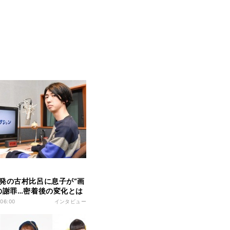
発の古村比呂に息子が“画
の謝罪…密着後の変化とは
 06:00
インタビュー