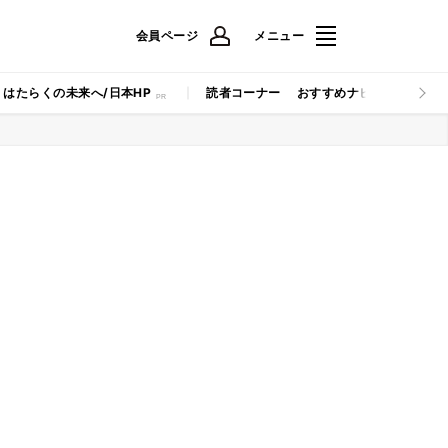
会員ページ
メニュー
はたらくの未来へ/日本HP
読者コーナー
おすすめナビ
マイナビB