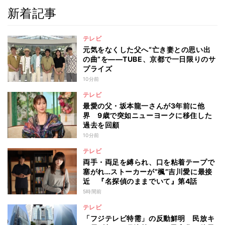
新着記事
テレビ
元気をなくした父へ“亡き妻との思い出
の曲”を――TUBE、京都で一日限りのサ
プライズ
10分前
テレビ
最愛の父・坂本龍一さんが3年前に他
界 9歳で突如ニューヨークに移住した
過去を回顧
10分前
テレビ
両手・両足を縛られ、口を粘着テープで
塞がれ…ストーカーが“楓”吉川愛に最接
近 『名探偵のままでいて』第4話
5時間前
テレビ
「フジテレビ特需」の反動鮮明 民放キ