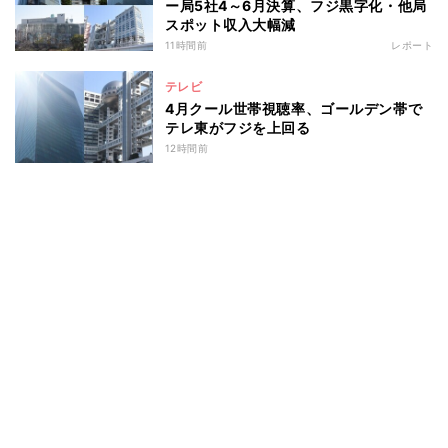
ー局5社4～6月決算、フジ黒字化・他局
スポット収入大幅減
11時間前
レポート
テレビ
4月クール世帯視聴率、ゴールデン帯で
テレ東がフジを上回る
12時間前