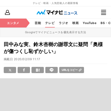
テレビ・映画・人気芸能人の最新情報
エンタメ
芸能
テレビ
ラジオ
映画
YouTube
BS・
Googleでマイナビニュースを優先表示する方法
田中みな実、鈴木杏樹の謝罪文に疑問「奥様
が傷つくし恥ずかしい」
掲載日
2020/02/09 11:17
URLをコピー