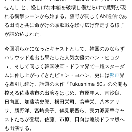
せん!」と、怪しげな木箱を破壊し傷だらけで鷹野が現
れる衝撃シーンから始まる。鷹野が同じくAN通信であ
る田岡と共に命がけの頭脳戦を繰り広げ奔走する様子
が詰め込まれた。
今回明らかになったキャストとして、韓国のみならず
ハリウッド進出も果たした人気女優のハン・ヒョジ
ュ、そして同じく韓国映画・ドラマ界で一躍スターダ
ムに伸し上がってきたピョン・ヨハン、更には
邦画
界
を牽引し続け、話題の大作『Fukushima 50』の公開も
控える佐藤浩市の出演をはじめ、市原隼人、南沙良、
日向亘、加藤清史郎、横田栄司、翁華栄、八木アリ
サ、勝野洋、宮崎美子、鶴見辰吾ら、実力派豪華キャ
ストたちが登場。佐藤、市原、日向は連続ドラマ版へ
も出演する。