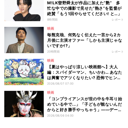
M!LK曽野舜太が作品に加えた“艶” 多
忙な中での撮影で見せた“熱さ”を監督が
絶賛「もう1回やらせてください! と…」
8時間前
レポート
映画
毎熊克哉、何気なく伝えた一言から2カ
月後に主演オファー「しかも主演じゃな
いですか!?」
20時間前
レポート
映画
【夏はやっぱり涼しい映画館へ】大人
編：スパイダーマン、ちいかわ… あなた
は興奮でアツくなりたい? 恐怖でヒンヤ
リしたい? - 編集部が注目する最新映画5
2026/08/07 07:00
選
映画
「コンプライアンスが世の中を牛耳り始
めている中で...」「子どもが観ないんだ
からと好き勝手やっちゃう」――デーモ
ン閣下が語る映画『レディ・オア・ノッ
2026/08/06 04:00
ト2』の"狂気"とは?