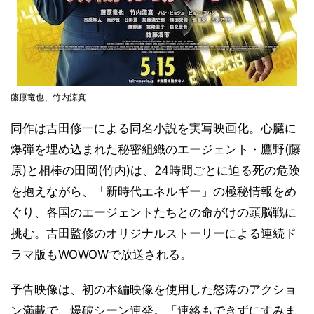
藤原竜也、竹内涼真
同作は吉田修一による同名小説を実写映画化。心臓に
爆弾を埋め込まれた秘密組織のエージェント・鷹野(藤
原)と相棒の田岡(竹内)は、24時間ごとに迫る死の危険
を抱えながら、「新時代エネルギー」の極秘情報をめ
ぐり、各国のエージェントたちとの命がけの頭脳戦に
挑む。吉田監修のオリジナルストーリーによる連続ド
ラマ版もWOWOWで放送される。
予告映像は、初の本編映像を使用した怒涛のアクショ
ン満載で、爆破シーン連発。「連絡もできずにすみま