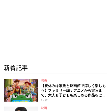
新着記事
映画
【夏休みは家族と映画館で涼しく楽しも
う】ファミリー編：アニメから実写ま
で、大人も子どもも楽しめる作品をご紹
介 - 編集部が注目する最新映画5選
9分前
映画