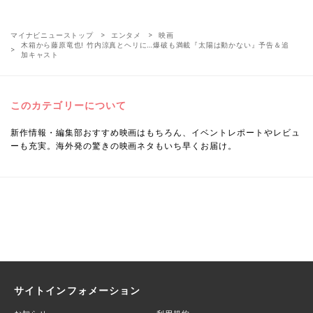
マイナビニューストップ
エンタメ
映画
木箱から藤原竜也! 竹内涼真とヘリに…爆破も満載『太陽は動かない』予告＆追
加キャスト
このカテゴリーについて
新作情報・編集部おすすめ映画はもちろん、イベントレポートやレビュ
ーも充実。海外発の驚きの映画ネタもいち早くお届け。
サイトインフォメーション