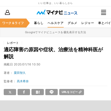
いい仕事は、いい暮らしから
ジネススキル
ワーク＆ライフ
マネー
暮らし
ヘルスケア
グルメ
レジャー
車とバイ
Googleでマイナビニュースを優先表示する方法
レポート
適応障害の原因や症状、治療法を精神科医が
解説
掲載日
2020/01/16 10:50
著者：
栗田智久
監修者：
髙木希奈
URLをコピー