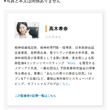
※写真と本文は関係ありません
髙木希奈
たかぎきな
精神保健指定医、精神科専門医・指導医、日本医師会認
定産業医。長野県出身。聖マリアンナ医科大学卒業。精
神科病院及び産業医として企業に勤務。美女医による医
師監修&コンテンツマーケティング
「Bijoy」
を運営する
メディアド代表。一般社団法人 予防医療研究協会の理事
等を務める。著書に『あなたの周りの身近な狂気』(セ
ブン&アイ出版)など。趣味は海外旅行とスキューバダイ
ビング。オフィシャルブログは
こちら
。
この監修者の記事一覧はこちら