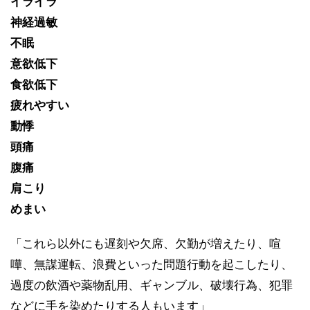
イライラ
神経過敏
不眠
意欲低下
食欲低下
疲れやすい
動悸
頭痛
腹痛
肩こり
めまい
「これら以外にも遅刻や欠席、欠勤が増えたり、喧
嘩、無謀運転、浪費といった問題行動を起こしたり、
過度の飲酒や薬物乱用、ギャンブル、破壊行為、犯罪
などに手を染めたりする人もいます」