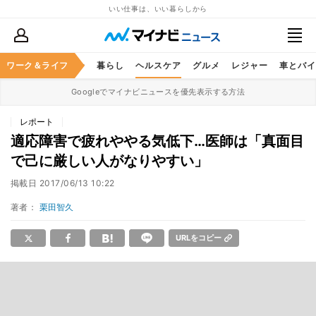
いい仕事は、いい暮らしから
ジネススキル
ワーク＆ライフ
マネー
暮らし
ヘルスケア
グルメ
レジャー
車とバイ
Googleでマイナビニュースを優先表示する方法
レポート
適応障害で疲れややる気低下…医師は「真面目
で己に厳しい人がなりやすい」
掲載日
2017/06/13 10:22
著者：
栗田智久
URLをコピー