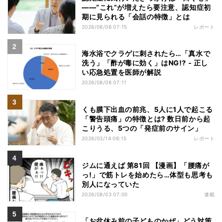
――“これ”が増えたら要注意、認知症初
期に見られる「会話の特徴」とは
2026/08/08 07:15
レポート
海水浴でクラゲに刺されたら…「真水で
洗う」「酢が毒に効く」はNG!? - 正し
い応急処置を医師が解説
2026/08/08 07:11
くも膜下出血の前兆、5人に1人で起こる
「警告頭痛」の特徴とは? 数日前から起
こりうる、5つの「発症前のサイン」
2026/03/14 06:15
レポート
ジムに通えば 第81回 【漫画】「腰痛が
っ!」で筋トレを始めたら…体型も思考も
別人になっていた
2026/08/03 07:00
連載
「お盆休み前の子どものかぜ」どう対策