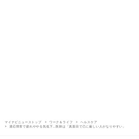
マイナビニューストップ
ワーク＆ライフ
ヘルスケア
適応障害で疲れややる気低下…医師は「真面目で己に厳しい人がなりやすい」