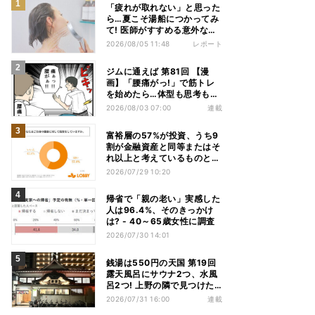
「疲れが取れない」と思った
ら…夏こそ湯船につかってみ
て! 医師がすすめる意外な入
浴習慣
2026/08/05 11:48
レポート
ジムに通えば 第81回 【漫
画】「腰痛がっ!」で筋トレ
を始めたら…体型も思考も別
人になっていた
2026/08/03 07:00
連載
富裕層の57%が投資、うち9
割が金融資産と同等またはそ
れ以上と考えているものと
は? - 「ないと人生を楽しめ
2026/07/29 10:20
ない」「人生の幸福度に直結
する」「一度失えばお金で買
帰省で「親の老い」実感した
い戻すことが困難」
人は96.4%、そのきっかけ
は? - 40～65歳女性に調査
2026/07/30 14:01
銭湯は550円の天国 第19回
露天風呂にサウナ2つ、水風
呂2つ! 上野の隣で見つけた
東京屈指の人気銭湯
2026/07/31 16:00
連載