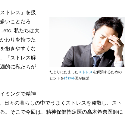
ストレス」を扱
多いことだろ
tc. 私たちは大
かわりを持つた
を抱きやすくな
」「ストレス解
遍的に私たちが
たまりにたまった
ストレス
を解消するための
ヒントを
精神科
医が解説
イミングで精神
う、日々の暮らしの中でうまくストレスを発散し、スト
る。そこで今回は、精神保健指定医の髙木希奈医師に