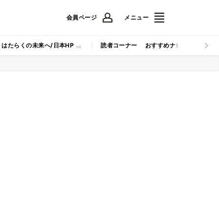
会員ページ
メニュー
はたらくの未来へ/日本HP
読者コーナー
おすすめナビ
マイナビB