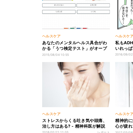
ヘルスケア
ヘルスケ
あなたのメンタルヘルス具合がわ
私もADH
かる「うつ検定テスト」がオープ
いれっぱ
ン
2016/09/02
2015/08/04 10:55
ヘルスケア
ヘルスケ
ストレスからくる吐き気や頭痛、
精神的に
治し方はある? - 精神科医が解説
心が疲れ
が解説
2018/02/21 11:03
レポート
2017/03/08