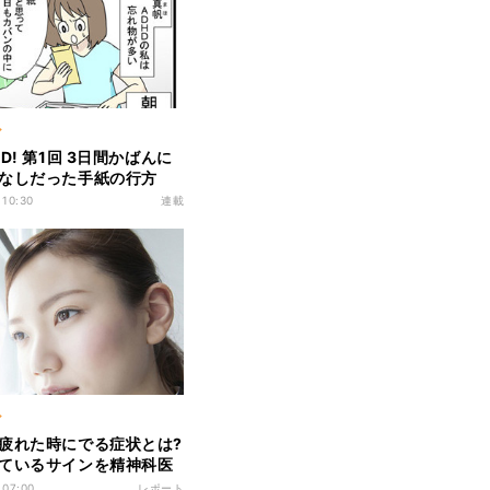
ア
D! 第1回 3日間かばんに
なしだった手紙の行方
 10:30
連載
ア
疲れた時にでる症状とは?
ているサインを精神科医
 07:00
レポート