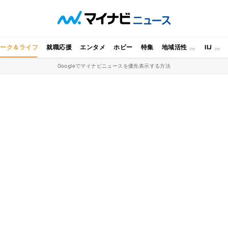
ワーク＆ライフ
就職応援
エンタメ
ホビー
特集
地域活性
IIJ
Googleでマイナビニュースを優先表示する方法