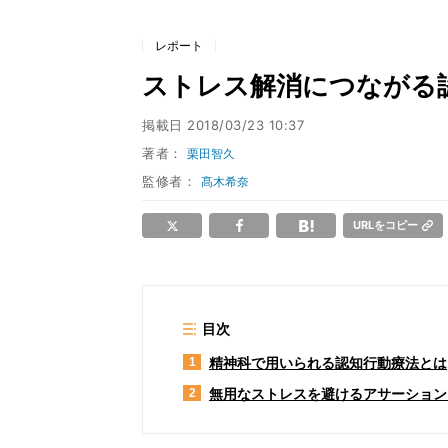
レポート
ストレス解消につながる
掲載日
2018/03/23 10:37
著者：
栗田智久
監修者：
髙木希奈
URLをコピー
目次
精神科で用いられる認知行動療法とは
1
無用なストレスを避けるアサーション
2