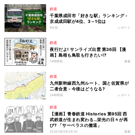
鉄道
千葉県成田市「好きな駅」ランキング -
京成成田駅が4位、3～1位は
9分前
レポート
鉄道
夜行だよ! サンライズ出雲 第36回 【漫
画】島根も鳥取も行きたい!?
14時間前
連載
鉄道
九州新幹線西九州ルート、国と佐賀県が
二者合意 - 今後はどうなる?
24時間前
レポート
鉄道
【漫画】青春鉄道 Histories 第95回 西
武鉄道が生まれ変わる…栄光の日々が再
び? 「サーベラスの撤退」
2026/08/08 06:50
連載