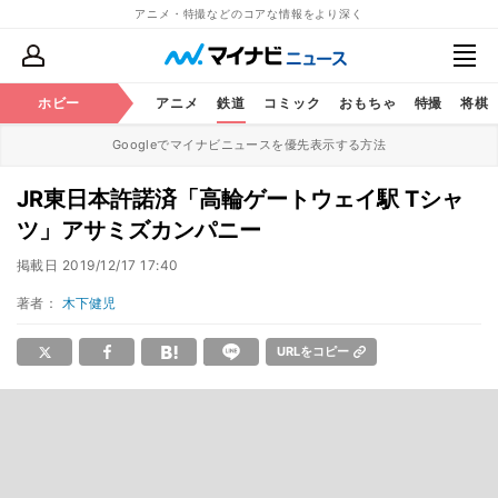
アニメ・特撮などのコアな情報をより深く
ホビー
アニメ
鉄道
コミック
おもちゃ
特撮
将棋
Googleでマイナビニュースを優先表示する方法
JR東日本許諾済「高輪ゲートウェイ駅 Tシャ
ツ」アサミズカンパニー
掲載日
2019/12/17 17:40
著者：
木下健児
URLをコピー