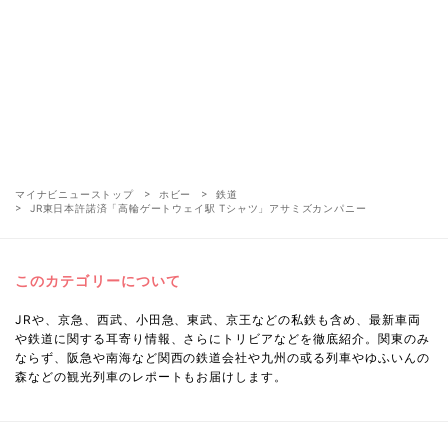
マイナビニューストップ
ホビー
鉄道
JR東日本許諾済「高輪ゲートウェイ駅 Tシャツ」アサミズカンパニー
このカテゴリーについて
JRや、京急、西武、小田急、東武、京王などの私鉄も含め、最新車両
や鉄道に関する耳寄り情報、さらにトリビアなどを徹底紹介。関東のみ
ならず、阪急や南海など関西の鉄道会社や九州の或る列車やゆふいんの
森などの観光列車のレポートもお届けします。