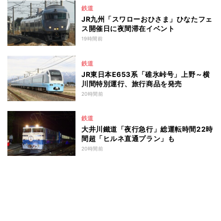
鉄道
JR九州「スワローおひさま」ひなたフェ
ス開催日に夜間滞在イベント
19時間前
鉄道
JR東日本E653系「碓氷峠号」上野～横
川間特別運行、旅行商品を発売
20時間前
鉄道
大井川鐵道「夜行急行」総運転時間22時
間超「ヒルネ直通プラン」も
20時間前