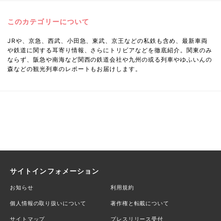
このカテゴリーについて
JRや、京急、西武、小田急、東武、京王などの私鉄も含め、最新車両
や鉄道に関する耳寄り情報、さらにトリビアなどを徹底紹介。関東のみ
ならず、阪急や南海など関西の鉄道会社や九州の或る列車やゆふいんの
森などの観光列車のレポートもお届けします。
サイトインフォメーション
お知らせ
利用規約
個人情報の取り扱いについて
著作権と転載について
サイトマップ
プレスリリース受付