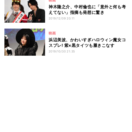
映画
神木隆之介、中村倫也に「意外と何も考
えてない」指摘も発想に驚き
2019/12/09 20:11
映画
浜辺美波、かわいすぎハロウィン魔女コ
スプレ! 紫×黒タイツも履きこなす
2019/10/30 21:35