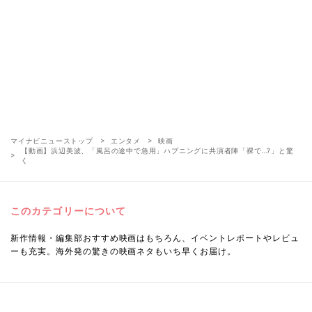
マイナビニューストップ
エンタメ
映画
【動画】浜辺美波、「風呂の途中で急用」ハプニングに共演者陣「裸で…?」と驚
く
このカテゴリーについて
新作情報・編集部おすすめ映画はもちろん、イベントレポートやレビュ
ーも充実。海外発の驚きの映画ネタもいち早くお届け。