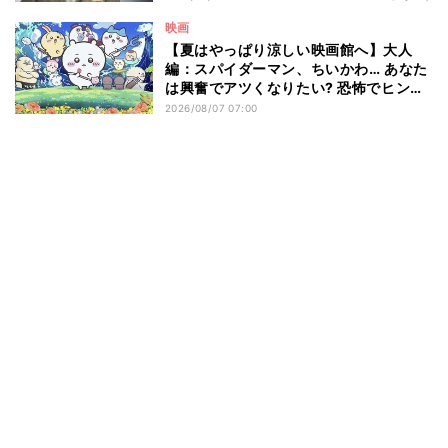
映画
【夏はやっぱり涼しい映画館へ】大人
編：スパイダーマン、ちいかわ… あなた
は興奮でアツくなりたい? 恐怖でヒンヤ
リしたい? - 編集部が注目する最新映画5
2026/08/07 07:00
選