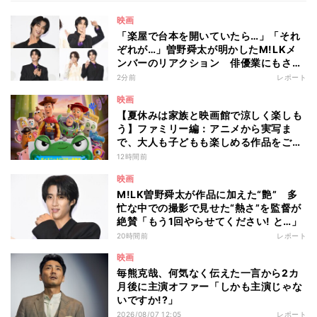
映画
「楽屋で台本を開いていたら…」「それ
ぞれが…」曽野舜太が明かしたM!LKメ
ンバーのリアクション 俳優業にもさら
なる意欲
2分前
レポート
映画
【夏休みは家族と映画館で涼しく楽しも
う】ファミリー編：アニメから実写ま
で、大人も子どもも楽しめる作品をご紹
介 - 編集部が注目する最新映画5選
12時間前
映画
M!LK曽野舜太が作品に加えた“艶” 多
忙な中での撮影で見せた“熱さ”を監督が
絶賛「もう1回やらせてください! と…」
20時間前
レポート
映画
毎熊克哉、何気なく伝えた一言から2カ
月後に主演オファー「しかも主演じゃな
いですか!?」
2026/08/07 12:05
レポート