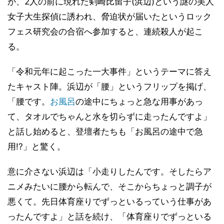
が、2人の前に現れた剣崎比留子(浜辺)という謎の美人
女子大生探偵に誘われ、脅迫状が届いたというロック
フェス研究会の合宿へ参加すると、連続殺人が起こ
る。
「令和元年に起こった一大事件」というテーマに答え
たキャスト陣。浜辺が「腰」というフリップを掲げ、
「腰です。
お風呂
の途中にちょっと急な用事があっ
て、タオルでちゃんと水を切らずに走ったんですよ」
と話し始めると、登壇者たちも「お風呂の途中で急
用!?」と驚く。
意に介さない浜辺は「小走りしたんです。そしたらア
ニメみたいに腰から転んで、そこからちょっと調子が
悪くて。先日体育座りでずっといるっていう仕事があ
ったんですよ」と話を続け、「体育座りでずっといる