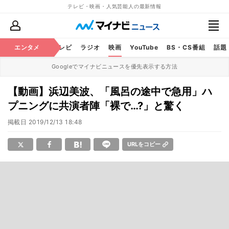
テレビ・映画・人気芸能人の最新情報
エンタメ
芸能
テレビ
ラジオ
映画
YouTube
BS・CS番組
話題
Googleでマイナビニュースを優先表示する方法
【動画】浜辺美波、「風呂の途中で急用」ハ
プニングに共演者陣「裸で…?」と驚く
掲載日
2019/12/13 18:48
URLをコピー