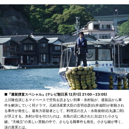
■『遺留捜査スペシャル』(テレビ朝日系 12月1日 21:00～23:05)
上川隆也演じるマイペースで空気を読まない刑事・糸村聡が、遺留品から事
件を解決していく同ドラマ。元経済産業大臣の音羽信彦(白井滋郎)が射殺され
る事件が発生し、最有力容疑者として、料理店の主人・水島俊樹(石丸謙二郎)
が浮上する。糸村が目を付けたのは、水島の店に残された古ぼけた小さな
鍵。“天橋立”の美しい景観の中で、さらなる難事件も発生。小さな鍵が導く、
涙の真実とは。