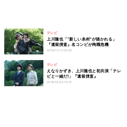
テレビ
上川隆也「“新しい糸村”が描かれる」
『遺留捜査』名コンビが殉職危機
2019/11/13 05:00
テレビ
えなりかずき、上川隆也と初共演「テレ
ビと一緒だ!」『遺留捜査』
2018/10/24 10:41