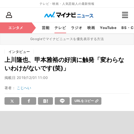
テレビ・映画・人気芸能人の最新情報
エンタメ
芸能
テレビ
ラジオ
映画
YouTube
BS・
Googleでマイナビニュースを優先表示する方法
インタビュー
上川隆也、甲本雅裕の好演に触発「変わらな
いわけがないです(笑)」
掲載日
2019/12/01 11:00
著者：
こじへい
URLをコピー