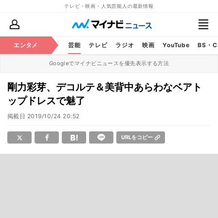
テレビ・映画・人気芸能人の最新情報
エンタメ
芸能
テレビ
ラジオ
映画
YouTube
BS・
Googleでマイナビニュースを優先表示する方法
剛力彩芽、デコルテ＆美背中あらわなベアト
ップドレスで魅了
掲載日
2019/10/24 20:52
URLをコピー