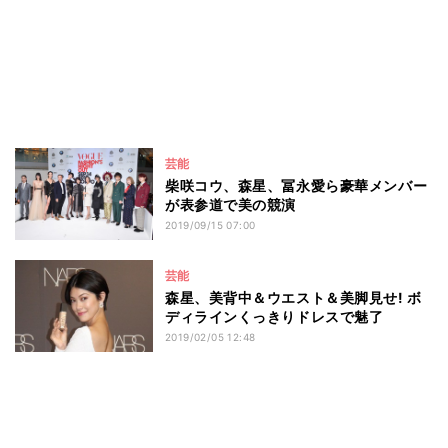
芸能
柴咲コウ、森星、冨永愛ら豪華メンバー
が表参道で美の競演
2019/09/15 07:00
芸能
森星、美背中＆ウエスト＆美脚見せ! ボ
ディラインくっきりドレスで魅了
2019/02/05 12:48