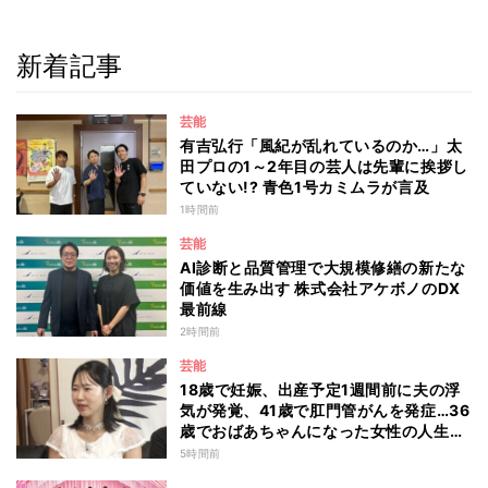
新着記事
芸能
有吉弘行「風紀が乱れているのか…」太
田プロの1～2年目の芸人は先輩に挨拶し
ていない!? 青色1号カミムラが言及
1時間前
芸能
AI診断と品質管理で大規模修繕の新たな
価値を生み出す 株式会社アケボノのDX
最前線
2時間前
芸能
18歳で妊娠、出産予定1週間前に夫の浮
気が発覚、41歳で肛門管がんを発症…36
歳でおばあちゃんになった女性の人生に
島田珠代も思わず涙 『愛のハイエナ
5時間前
season6』