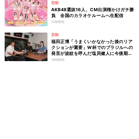
芸能
AKB48選抜16人、CM出演権かけガチ勝
負 全国のカラオケルームへ生配信
13時間前
芸能
福田正博「うまくいかなかった後のリア
クションが重要」W杯でのブラジルへの
発言が波紋を呼んだ塩貝健人に今後期待
することは？
16時間前