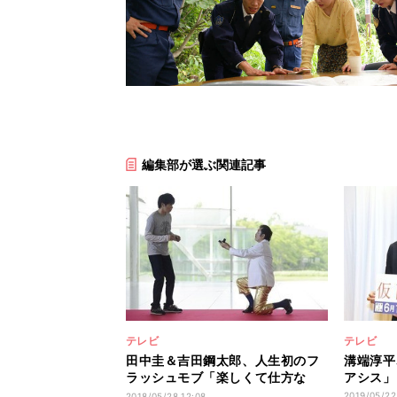
編集部が選ぶ関連記事
テレビ
テレビ
田中圭＆吉田鋼太郎、人生初のフ
溝端淳平
ラッシュモブ「楽しくて仕方な
アシス」
い」
2019/05/22
2018/05/28 12:08