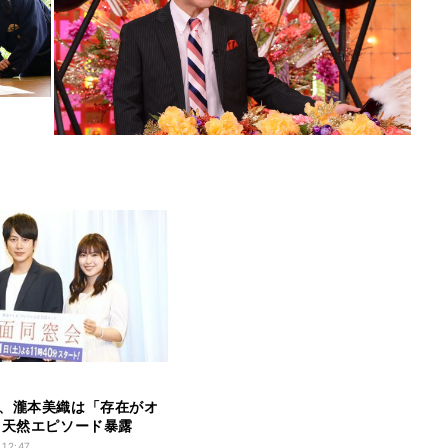
、瀧本美織は「存在がオ
 天然エピソード暴露
 12:47