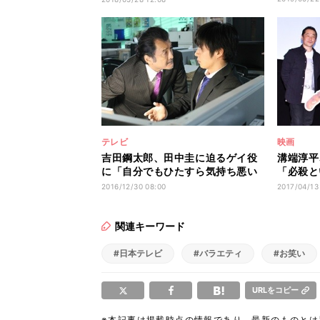
テレビ
映画
吉田鋼太郎、田中圭に迫るゲイ役
溝端淳平
に「自分でもひたすら気持ち悪い
「必殺と
です(笑)」
津々
2016/12/30 08:00
2017/04/13
関連キーワード
#日本テレビ
#バラエティ
#お笑い
URLをコピー
※本記事は掲載時点の情報であり、最新のものと