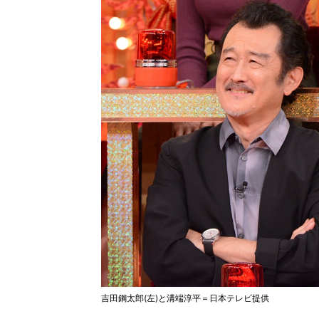
吉田鋼太郎(左)と溝端淳平＝日本テレビ提供