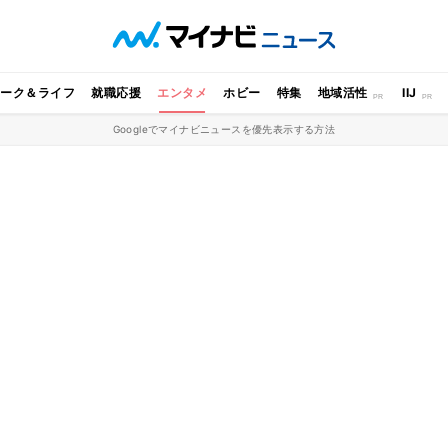
ワーク＆ライフ
就職応援
エンタメ
ホビー
特集
地域活性
IIJ
Googleでマイナビニュースを優先表示する方法