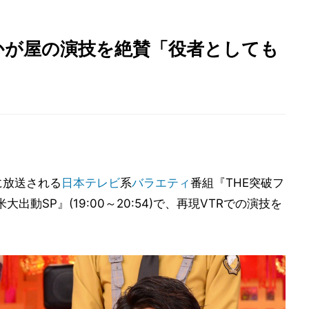
かが屋の演技を絶賛「役者としても
に放送される
日本テレビ
系
バラエティ
番組『THE突破フ
出動SP』(19:00～20:54)で、再現VTRでの演技を