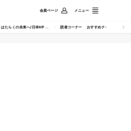
会員ページ
メニュー
はたらくの未来へ/日本HP
読者コーナー
おすすめナビ
マイナビB