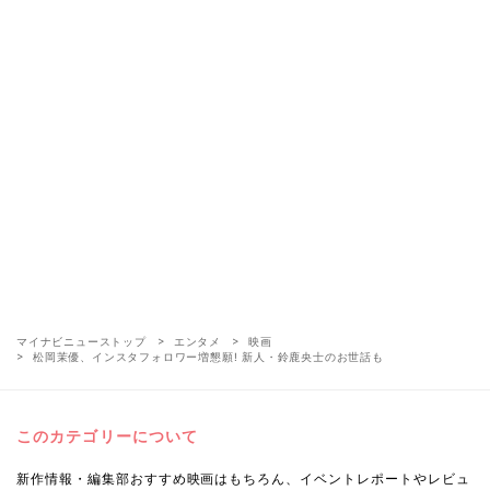
マイナビニューストップ
エンタメ
映画
松岡茉優、インスタフォロワー増懇願! 新人・鈴鹿央士のお世話も
このカテゴリーについて
新作情報・編集部おすすめ映画はもちろん、イベントレポートやレビュ