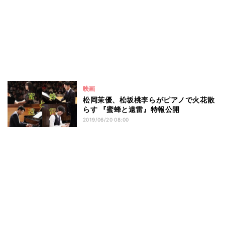
映画
松岡茉優、松坂桃李らがピアノで火花散
らす 『蜜蜂と遠雷』特報公開
2019/06/20 08:00