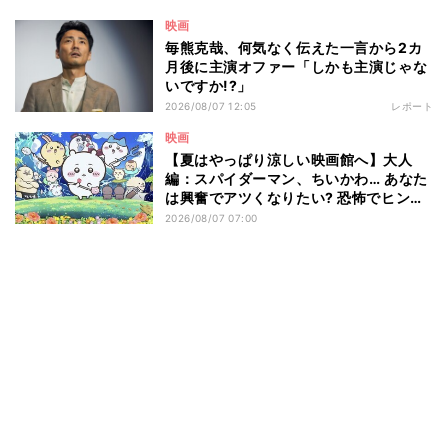
映画
毎熊克哉、何気なく伝えた一言から2カ
月後に主演オファー「しかも主演じゃな
いですか!?」
2026/08/07 12:05
レポート
映画
【夏はやっぱり涼しい映画館へ】大人
編：スパイダーマン、ちいかわ… あなた
は興奮でアツくなりたい? 恐怖でヒンヤ
リしたい? - 編集部が注目する最新映画5
2026/08/07 07:00
選