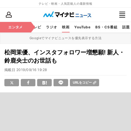
テレビ・映画・人気芸能人の最新情報
エンタメ
芸能
テレビ
ラジオ
映画
YouTube
BS・CS番組
話題
Googleでマイナビニュースを優先表示する方法
松岡茉優、インスタフォロワー増懇願! 新人・
鈴鹿央士のお世話も
掲載日
2019/09/16 19:28
URLをコピー