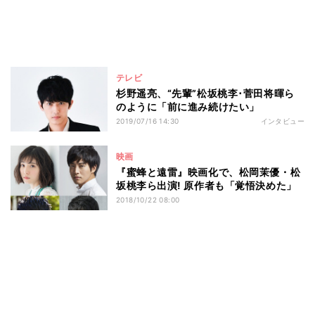
テレビ
杉野遥亮、“先輩”松坂桃李･菅田将暉ら
のように「前に進み続けたい」
2019/07/16 14:30
インタビュー
映画
『蜜蜂と遠雷』映画化で、松岡茉優・松
坂桃李ら出演! 原作者も「覚悟決めた」
2018/10/22 08:00