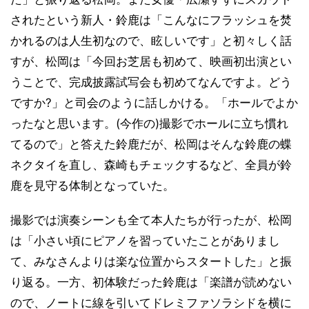
されたという新人・鈴鹿は「こんなにフラッシュを焚
かれるのは人生初なので、眩しいです」と初々しく話
すが、松岡は「今回お芝居も初めて、映画初出演とい
うことで、完成披露試写会も初めてなんですよ。どう
ですか?」と司会のように話しかける。「ホールでよか
ったなと思います。(今作の)撮影でホールに立ち慣れ
てるので」と答えた鈴鹿だが、松岡はそんな鈴鹿の蝶
ネクタイを直し、森崎もチェックするなど、全員が鈴
鹿を見守る体制となっていた。
撮影では演奏シーンも全て本人たちが行ったが、松岡
は「小さい頃にピアノを習っていたことがありまし
て、みなさんよりは楽な位置からスタートした」と振
り返る。一方、初体験だった鈴鹿は「楽譜が読めない
ので、ノートに線を引いてドレミファソラシドを横に