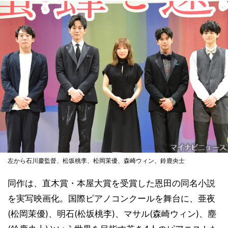
左から石川慶監督、松坂桃李、松岡茉優、森崎ウィン、鈴鹿央士
同作は、直木賞・本屋大賞を受賞した恩田の同名小説
を実写映画化。国際ピアノコンクールを舞台に、亜夜
(松岡茉優)、明石(松坂桃李)、マサル(森崎ウィン)、塵