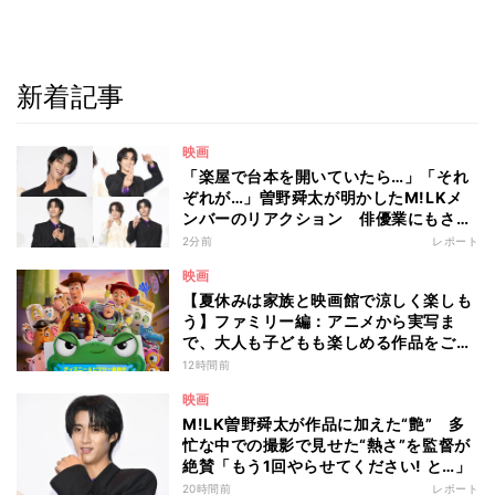
新着記事
映画
「楽屋で台本を開いていたら…」「それ
ぞれが…」曽野舜太が明かしたM!LKメ
ンバーのリアクション 俳優業にもさら
なる意欲
2分前
レポート
映画
【夏休みは家族と映画館で涼しく楽しも
う】ファミリー編：アニメから実写ま
で、大人も子どもも楽しめる作品をご紹
介 - 編集部が注目する最新映画5選
12時間前
映画
M!LK曽野舜太が作品に加えた“艶” 多
忙な中での撮影で見せた“熱さ”を監督が
絶賛「もう1回やらせてください! と…」
20時間前
レポート