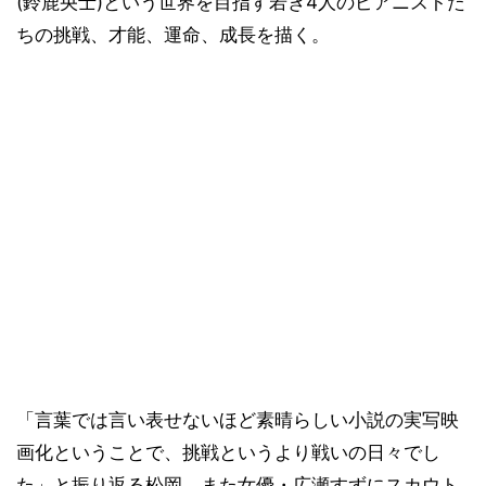
(鈴鹿央士)という世界を目指す若き4人のピアニストた
ちの挑戦、才能、運命、成長を描く。
「言葉では言い表せないほど素晴らしい小説の実写映
画化ということで、挑戦というより戦いの日々でし
た」と振り返る松岡。また女優・広瀬すずにスカウト